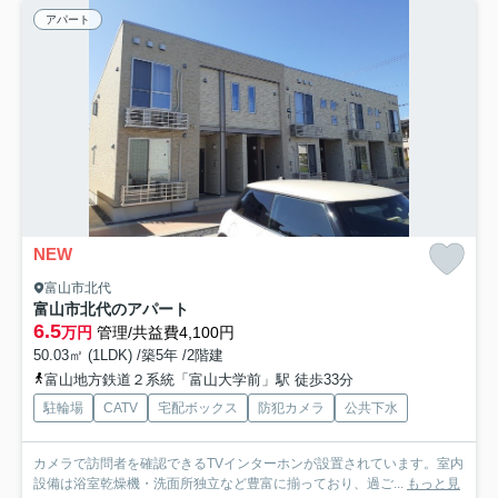
アパート
NEW
富山市北代
富山市北代のアパート
6.5
万円
管理/共益費4,100円
50.03㎡ (1LDK) /築5年 /2階建
富山地方鉄道２系統「富山大学前」駅 徒歩33分
駐輪場
CATV
宅配ボックス
防犯カメラ
公共下水
カメラで訪問者を確認できるTVインターホンが設置されています。室内
設備は浴室乾燥機・洗面所独立など豊富に揃っており、過ご...
もっと見