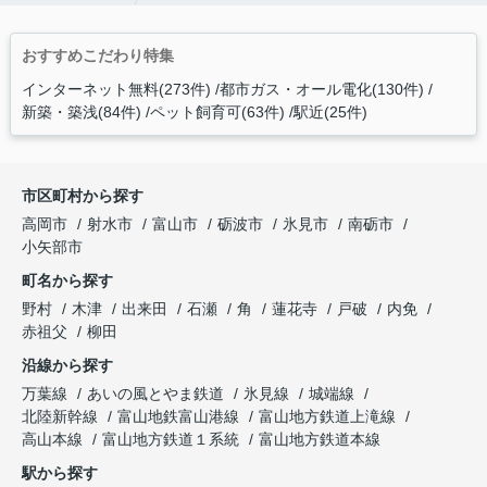
おすすめこだわり特集
インターネット無料(273件)
都市ガス・オール電化(130件)
新築・築浅(84件)
ペット飼育可(63件)
駅近(25件)
市区町村から探す
高岡市
射水市
富山市
砺波市
氷見市
南砺市
小矢部市
町名から探す
野村
木津
出来田
石瀬
角
蓮花寺
戸破
内免
赤祖父
柳田
沿線から探す
万葉線
あいの風とやま鉄道
氷見線
城端線
北陸新幹線
富山地鉄富山港線
富山地方鉄道上滝線
高山本線
富山地方鉄道１系統
富山地方鉄道本線
駅から探す