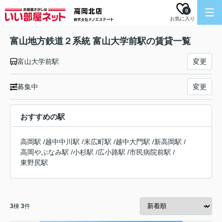
0
お気に入り
富山地方鉄道２系統 富山大学前駅の賃貸一覧
富山大学前駅
変更
募集中
変更
おすすめの駅
高岡駅
/
越中中川駅
/
末広町駅
/
越中大門駅
/
新高岡駅
/
高岡やぶなみ駅
/
小杉駅
/
広小路駅
/
市民病院前駅
/
東野尻駅
3
棟
3
件