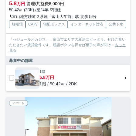
5.8
万円
管理/共益費6,000円
50.42㎡ (2DK) /築24年 /2階建
富山地方鉄道２系統「富山大学前」駅 徒歩18分
駐輪場
CATV
宅配ボックス
インターネット対応
公共下水
「セジュールオカジマ」：富山市エリアの新居にピッタリ。ぜひご覧い
ただきたい賃貸物件です。通話ボタンを押せば相手の声が聞け...
もっと
見る
募集中の部屋
1階
5.8万円
1階 / 50.42㎡ / 2DK
アパート