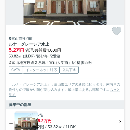
富山市呉羽町
ルナ・グレーシア水上
5.2
万円
管理/共益費4,000円
53.82㎡ (1LDK) /築14年 /2階建
富山地方鉄道２系統「富山大学前」駅 徒歩32分
CATV
インターネット対応
公共下水
「ルナ・グレーシア水上」：富山市エリアの新居にピッタリ。南向きの
物件なので暖かい陽が差し込みます。最上階にあるお部屋です...
もっと
見る
募集中の部屋
2階
5.2万円
2階 / 53.82㎡ / 1LDK