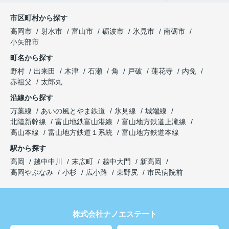
市区町村から探す
高岡市
射水市
富山市
砺波市
氷見市
南砺市
小矢部市
町名から探す
野村
出来田
木津
石瀬
角
戸破
蓮花寺
内免
赤祖父
太郎丸
沿線から探す
万葉線
あいの風とやま鉄道
氷見線
城端線
北陸新幹線
富山地鉄富山港線
富山地方鉄道上滝線
高山本線
富山地方鉄道１系統
富山地方鉄道本線
駅から探す
高岡
越中中川
末広町
越中大門
新高岡
高岡やぶなみ
小杉
広小路
東野尻
市民病院前
株式会社ナノエステート