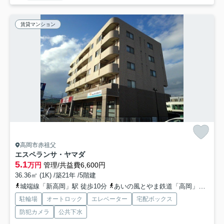
賃貸マンション
高岡市赤祖父
エスペランサ・ヤマダ
5.1
万円
管理/共益費6,600円
36.36㎡ (1K) /築21年 /5階建
城端線「新高岡」駅 徒歩10分
あいの風とやま鉄道「高岡」駅 徒歩23分
駐輪場
オートロック
エレベーター
宅配ボックス
防犯カメラ
公共下水