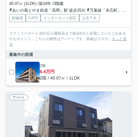
40.07㎡ (1LDK) /築18年 /3階建
あいの風とやま鉄道「高岡」駅 徒歩25分
万葉線「末広町」駅 徒歩27分
駐輪場
CATV
インターネット対応
公共下水
ファミリーマート 緑の丘公園前店まで徒歩6分と近場にコンビニがある
のもポイント。こちらの物件はアパートです。収納はクロゼ...
もっと見
る
募集中の部屋
2階
6.4万円
2階 / 40.07㎡ / 1LDK
アパート