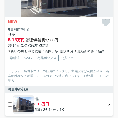
NEW
高岡市赤祖父
サラ
6.15
万円
管理/共益費3,500円
36.14㎡ (1K) /築2年 /3階建
あいの風とやま鉄道「高岡」駅 徒歩18分
北陸新幹線「新高岡」駅 徒歩16分
駐輪場
CATV
宅配ボックス
公共下水
「サラ」：高岡市エリアの新居にピッタリ。室内設備は洗面所独立・浴
室乾燥機などが揃っているので、快適に過ごしやすいお部屋に...
もっと
見る
募集中の部屋
2階
6.15万円
2階 / 36.14㎡ / 1K