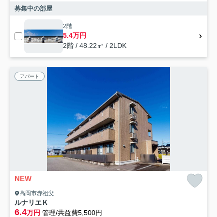
募集中の部屋
2階
5.4万円
2階 / 48.22㎡ / 2LDK
アパート
NEW
高岡市赤祖父
ルナリエＫ
6.4
万円
管理/共益費5,500円