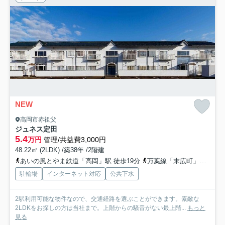
NEW
高岡市赤祖父
ジュネス定田
5.4
万円
管理/共益費3,000円
48.22㎡ (2LDK) /築38年 /2階建
あいの風とやま鉄道「高岡」駅 徒歩19分
万葉線「末広町」駅 徒歩24分
駐輪場
インターネット対応
公共下水
2駅利用可能な物件なので、交通経路を選ぶことができます。素敵な
2LDKをお探しの方は当社まで。上階からの騒音がない最上階...
もっと
見る