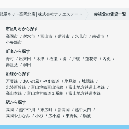
部屋ネット高岡北店│株式会社ナノエステート
赤祖父の賃貸一覧
市区町村から探す
高岡市
射水市
富山市
砺波市
氷見市
南砺市
小矢部市
町名から探す
野村
出来田
木津
石瀬
角
戸破
蓮花寺
内免
赤祖父
柳田
沿線から探す
万葉線
あいの風とやま鉄道
氷見線
城端線
北陸新幹線
富山地鉄富山港線
富山地方鉄道上滝線
高山本線
富山地方鉄道１系統
富山地方鉄道本線
駅から探す
高岡
越中中川
末広町
新高岡
越中大門
高岡やぶなみ
小杉
広小路
東野尻
砺波