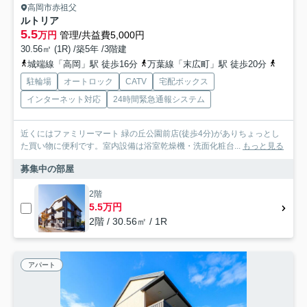
高岡市赤祖父
ルトリア
5.5
万円
管理/共益費5,000円
30.56㎡ (1R) /築5年 /3階建
城端線「高岡」駅 徒歩16分
万葉線「末広町」駅 徒歩20分
万葉線
駐輪場
オートロック
CATV
宅配ボックス
インターネット対応
24時間緊急通報システム
近くにはファミリーマート 緑の丘公園前店(徒歩4分)がありちょっとし
た買い物に便利です。室内設備は浴室乾燥機・洗面化粧台...
もっと見る
募集中の部屋
2階
5.5万円
2階 / 30.56㎡ / 1R
アパート