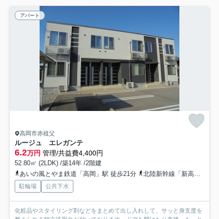
アパート
高岡市赤祖父
ルージュ エレガンテ
6.2
万円
管理/共益費4,400円
52.80㎡ (2LDK) /築14年 /2階建
あいの風とやま鉄道「高岡」駅 徒歩21分
北陸新幹線「新高岡」駅 徒歩13分
駐輪場
公共下水
化粧品やスタイリング剤などをまとめて出し入れして、サッと身支度を