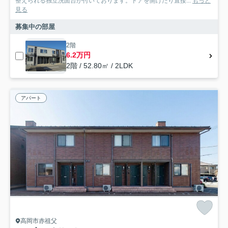
整えられる独立洗面台が付いております。ドアを開けたり直接...
もっと
見る
募集中の部屋
2階
6.2万円
2階 / 52.80㎡ / 2LDK
アパート
高岡市赤祖父