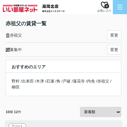
0
お気に入り
赤祖父の賃貸一覧
赤祖父
変更
募集中
変更
おすすめのエリア
野村
/
出来田
/
木津
/
石瀬
/
角
/
戸破
/
蓮花寺
/
内免
/
赤祖父
/
柳田
10
棟
12
件
アパート