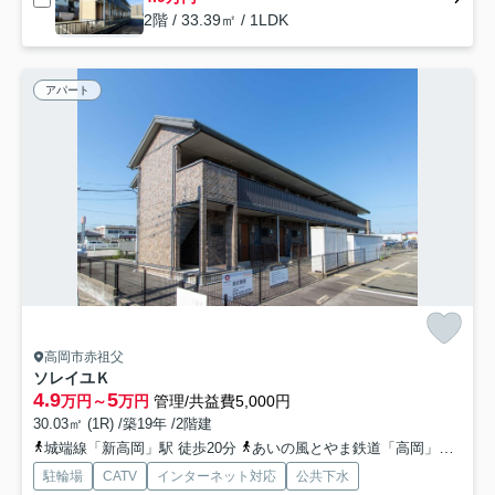
2階 / 33.39㎡ / 1LDK
アパート
高岡市赤祖父
ソレイユＫ
4.9
5
万円～
万円
管理/共益費5,000円
30.03㎡ (1R) /築19年 /2階建
城端線「新高岡」駅 徒歩20分
あいの風とやま鉄道「高岡」駅 徒歩23分
駐輪場
CATV
インターネット対応
公共下水