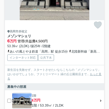
高岡市赤祖父
メゾンマシェリ
6
万円
管理/共益費4,500円
53.39㎡ (2LDK) /築25年 /2階建
あいの風とやま鉄道「高岡」駅 徒歩15分
北陸新幹線「新高岡」駅 徒歩19分
インターネット対応
公共下水
新生活を失敗せず、スタートさせたいならこちらの「メゾンマシェリ」
はいかがでしょうか。ファミリーマート 緑の丘公園前店まで...
もっと見
る
募集中の部屋
1階
6万円
1階 / 53.39㎡ / 2LDK