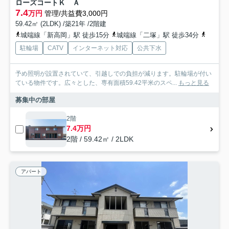
ローズコートＫ Ａ
7.4
万円
管理/共益費3,000円
59.42㎡ (2LDK) /築21年 /2階建
城端線「新高岡」駅 徒歩15分
城端線「二塚」駅 徒歩34分
万葉線
駐輪場
CATV
インターネット対応
公共下水
予め照明が設置されていて、引越しでの負担が減ります。駐輪場が付い
ている物件です。広々とした、専有面積59.42平米のスペ...
もっと見る
募集中の部屋
2階
7.4万円
2階 / 59.42㎡ / 2LDK
アパート