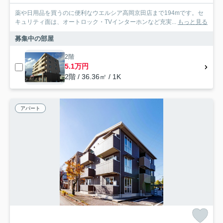
薬や日用品を買うのに便利なウエルシア高岡京田店まで194mです。セ
キュリティ面は、オートロック・TVインターホンなど充実...
もっと見る
募集中の部屋
2階
5.1万円
2階 / 36.36㎡ / 1K
アパート