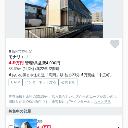
高岡市赤祖父
モナリエＪ
4.9
万円
管理/共益費4,000円
33.39㎡ (1LDK) /築22年 /2階建
あいの風とやま鉄道「高岡」駅 徒歩23分
万葉線「末広町」駅 徒歩25分
CATV
インターネット対応
公共下水
専有面積も余裕の33.39㎡。広々暮らしたい方からのニーズが高いのは
間取りが1LDKの物件です。来客時にはTVインターホ...
もっと見る
募集中の部屋
2階
4.9万円