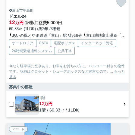
富山市牛島町
ドエル24
12
万円
管理/共益費5,000円
60.33㎡ (1LDK) /築2年 /3階建
あいの風とやま鉄道「富山」駅 徒歩8分
富山地鉄富山港線「インテック本社前」駅 徒歩5分
オートロック
CATV
宅配ボックス
インターネット対応
24時間緊急通報システム
公共下水
今なら駐車場に空きあり、お車をお持ちの方に。バルコニー付きの物件
です。収納はクロゼット・シューズボックスなど豊富なので、...
もっと
見る
募集中の部屋
1階
12万円
1階 / 60.33㎡ / 1LDK
アパート