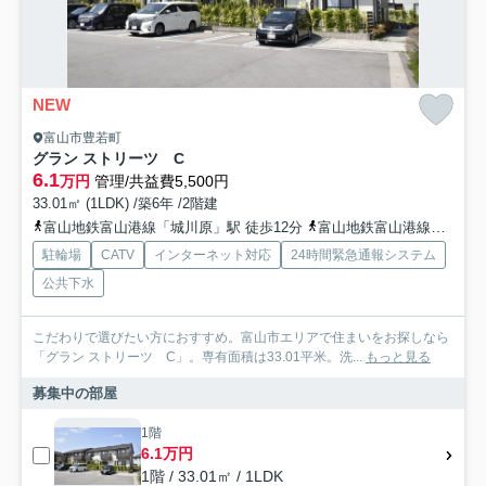
NEW
富山市豊若町
グラン ストリーツ C
6.1
万円
管理/共益費5,500円
33.01㎡ (1LDK) /築6年 /2階建
富山地鉄富山港線「城川原」駅 徒歩12分
富山地鉄富山港線「犬島新町」駅 徒歩14分
駐輪場
CATV
インターネット対応
24時間緊急通報システム
公共下水
こだわりで選びたい方におすすめ。富山市エリアで住まいをお探しなら
「グラン ストリーツ C」。専有面積は33.01平米。洗...
もっと見る
募集中の部屋
1階
6.1万円
1階 / 33.01㎡ / 1LDK