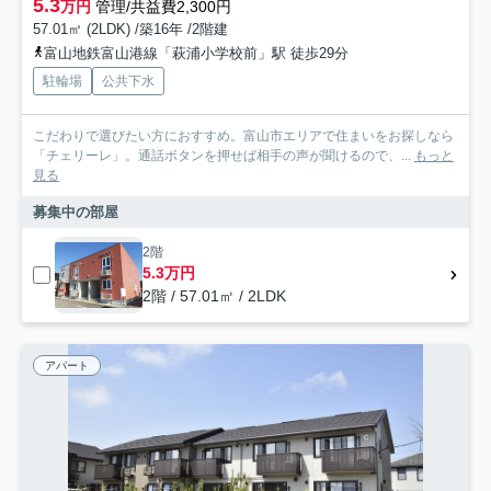
5.3
万円
管理/共益費2,300円
57.01㎡ (2LDK) /築16年 /2階建
富山地鉄富山港線「萩浦小学校前」駅 徒歩29分
駐輪場
公共下水
こだわりで選びたい方におすすめ。富山市エリアで住まいをお探しなら
「チェリーレ」。通話ボタンを押せば相手の声が聞けるので、...
もっと
見る
募集中の部屋
2階
5.3万円
2階 / 57.01㎡ / 2LDK
アパート