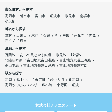
市区町村から探す
高岡市
射水市
富山市
砺波市
氷見市
南砺市
小矢部市
町名から探す
野村
出来田
木津
石瀬
角
戸破
蓮花寺
内免
赤祖父
柳田
沿線から探す
万葉線
あいの風とやま鉄道
氷見線
城端線
北陸新幹線
富山地鉄富山港線
富山地方鉄道上滝線
高山本線
富山地方鉄道１系統
富山地方鉄道本線
駅から探す
高岡
越中中川
末広町
越中大門
新高岡
高岡やぶなみ
小杉
広小路
東野尻
砺波
株式会社ナノエステート