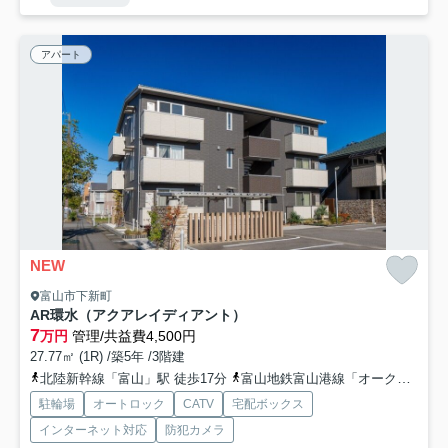
アパート
NEW
富山市下新町
AR環水（アクアレイディアント）
7
万円
管理/共益費4,500円
27.77㎡ (1R) /築5年 /3階建
北陸新幹線「富山」駅 徒歩17分
富山地鉄富山港線「オークスホテル富山前」駅 徒歩14分
駐輪場
オートロック
CATV
宅配ボックス
インターネット対応
防犯カメラ