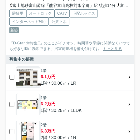
富山地鉄富山港線「龍谷富山高校前永楽町」駅 徒歩14分
富山地鉄富山港線「奥田中学校前」駅 徒歩13分
駐輪場
オートロック
CATV
宅配ボックス
インターネット対応
公共下水
新築
「D-Grande弥生E」のここがイチオシ。時間帯や季節に関係なくいつで
も好きな時に洗濯できる、浴室乾燥機を備え付けてお...
もっと見る
募集中の部屋
1階
6.1万円
1階 / 30.00㎡ / 1R
1階
6.2万円
1階 / 30.25㎡ / 1LDK
2階
6.3万円
2階 / 30.00㎡ / 1R