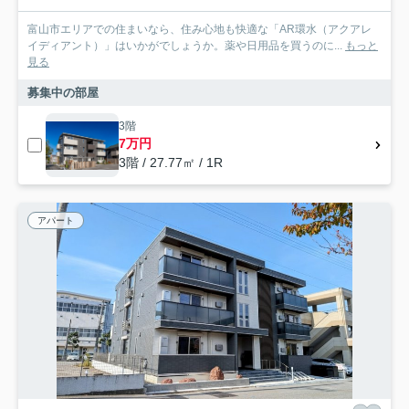
富山市エリアでの住まいなら、住み心地も快適な「AR環水（アクアレ
イディアント）」はいかがでしょうか。薬や日用品を買うのに...
もっと
見る
募集中の部屋
3階
7万円
3階 / 27.77㎡ / 1R
アパート