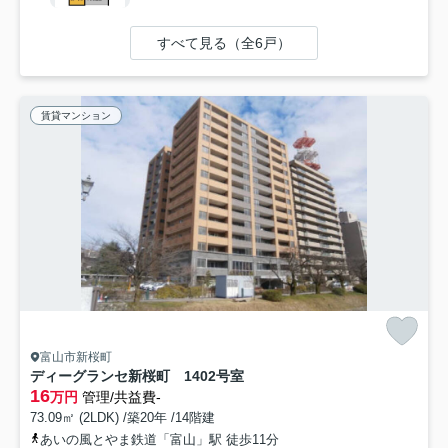
すべて見る（全6戸）
賃貸マンション
富山市新桜町
ディーグランセ新桜町 1402号室
16
万円
管理/共益費-
73.09㎡ (2LDK) /築20年 /14階建
あいの風とやま鉄道「富山」駅 徒歩11分