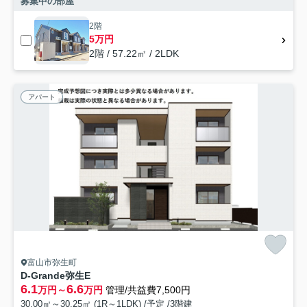
募集中の部屋
2階
5万円
2階 / 57.22㎡ / 2LDK
アパート
富山市弥生町
D-Grande弥生E
6.1
6.6
万円～
万円
管理/共益費7,500円
30.00㎡～30.25㎡ (1R～1LDK) /予定 /3階建