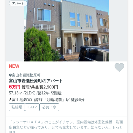
アパート
NEW
富山市岩瀬松原町
富山市岩瀬松原町のアパート
6
万円
管理/共益費2,900円
57.13㎡ (2LDK) /築12年 /2階建
富山地鉄富山港線「競輪場前」駅 徒歩6分
駐輪場
CATV
公共下水
「レジーナＨＡＴＡ」のここがイチオシ。室内設備は浴室乾燥機・洗面
所独立などが揃っており、とても充実しています。知らない人...
もっと
見る