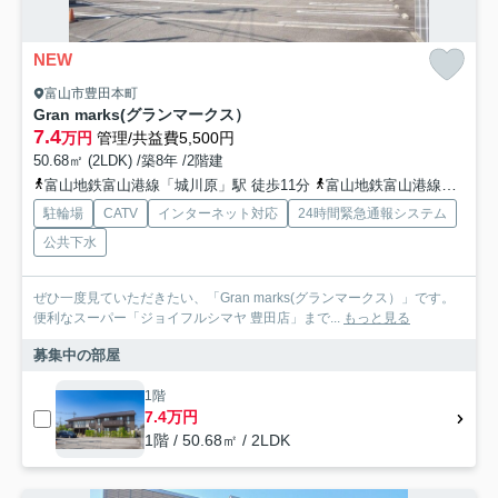
NEW
富山市豊田本町
Gran marks(グランマークス）
7.4
万円
管理/共益費5,500円
50.68㎡ (2LDK) /築8年 /2階建
富山地鉄富山港線「城川原」駅 徒歩11分
富山地鉄富山港線「犬島新町」駅 徒歩16分
駐輪場
CATV
インターネット対応
24時間緊急通報システム
公共下水
ぜひ一度見ていただきたい、「Gran marks(グランマークス）」です。
便利なスーパー「ジョイフルシマヤ 豊田店」まで...
もっと見る
募集中の部屋
1階
7.4万円
1階 / 50.68㎡ / 2LDK