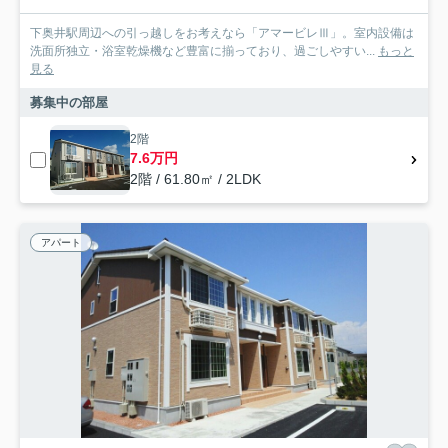
下奥井駅周辺への引っ越しをお考えなら「アマービレⅢ」。室内設備は
洗面所独立・浴室乾燥機など豊富に揃っており、過ごしやすい...
もっと
見る
募集中の部屋
2階
7.6万円
2階 / 61.80㎡ / 2LDK
アパート