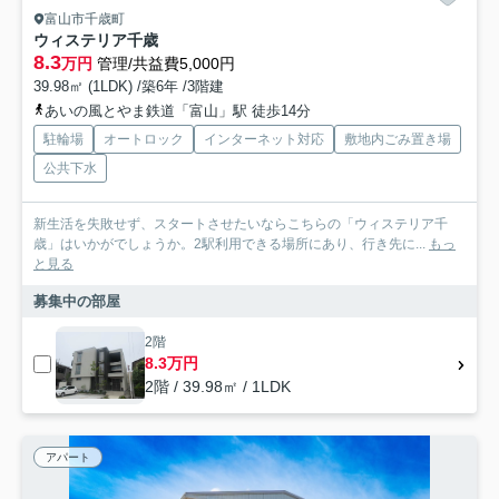
富山市千歳町
ウィステリア千歳
8.3
万円
管理/共益費5,000円
39.98㎡ (1LDK) /築6年 /3階建
あいの風とやま鉄道「富山」駅 徒歩14分
駐輪場
オートロック
インターネット対応
敷地内ごみ置き場
公共下水
新生活を失敗せず、スタートさせたいならこちらの「ウィステリア千
歳」はいかがでしょうか。2駅利用できる場所にあり、行き先に...
もっ
と見る
募集中の部屋
2階
8.3万円
2階 / 39.98㎡ / 1LDK
アパート