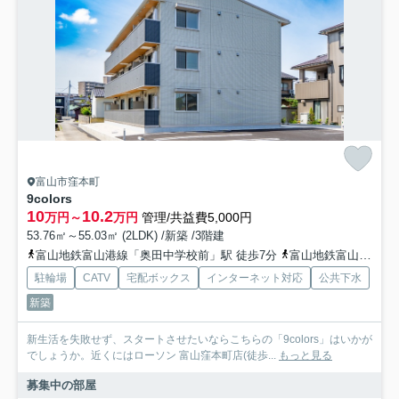
富山市窪本町
9colors
10
10.2
万円～
万円
管理/共益費5,000円
53.76㎡～55.03㎡ (2LDK) /新築 /3階建
富山地鉄富山港線「奥田中学校前」駅 徒歩7分
富山地鉄富山港線「龍谷富山高校前永楽町」駅 徒歩12分
駐輪場
CATV
宅配ボックス
インターネット対応
公共下水
新築
新生活を失敗せず、スタートさせたいならこちらの「9colors」はいかが
でしょうか。近くにはローソン 富山窪本町店(徒歩...
もっと見る
募集中の部屋