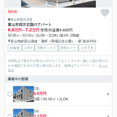
NEW
富山市四方北窪
富山市四方北窪のアパート
6.8
7.2
万円～
万円
管理/共益費4,600円
50.05㎡～63.03㎡ (1LDK～2LDK) /築1年 /2階建
富山地鉄富山港線「蓮町（馬場記念公園）」駅 徒歩43分
駐輪場
CATV
宅配ボックス
防犯カメラ
公共下水
玄関先まで覗き穴を覗きに行かなくてもインターホン越しに誰が来たの
かを確認できるので安心感があります。収納はウォークインク...
もっと
見る
募集中の部屋
1階
6.8万円
1階 / 50.05㎡ / 1LDK
2階
7.2万円