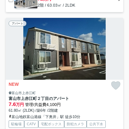
2階 / 63.03㎡ / 2LDK
アパート
NEW
富山市上赤江町
富山市上赤江町２丁目のアパート
7.6
万円
管理/共益費4,100円
61.80㎡ (2LDK) /築6年 /2階建
富山地鉄富山港線「下奥井」駅 徒歩10分
駐輪場
CATV
宅配ボックス
防犯カメラ
公共下水