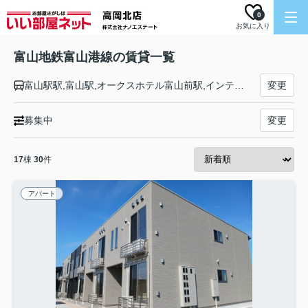
0
お気に入り
富山地鉄富山港線の賃貸一覧
富山駅駅,富山駅,オークスホテル富山前駅,インテック本社前駅,龍谷富山高校前永楽町駅,奥田中学校前駅,下奥井駅,粟島（大阪屋前）駅,越中中島駅,城川原駅,犬島新町駅,蓮町（馬場記念公園）駅,萩浦小学校前駅,東岩瀬駅,競輪場前駅,岩瀬浜駅
変更
募集中
変更
17
棟
30
件
アパート