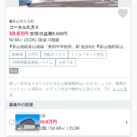
富山市久方町
コーネル久方Ⅱ
10.6
万円
管理/共益費8,500円
50.68㎡ (2LDK) /新築 /2階建
富山地鉄富山港線「奥田中学校前」駅 徒歩6分
富山地鉄富山港線「富山駅」駅 徒歩17分
駐輪場
CATV
宅配ボックス
インターネット対応
24時間緊急通報システム
公共下水
新築
新しい生活をスタートさせるなら新築物件はいかがでしょうか。梅雨の
ジメジメした湿気も、エアコン付きの物件なら安心です。TV...
もっと見
る
募集中の部屋
1階
10.6万円
1階 / 50.68㎡ / 2LDK