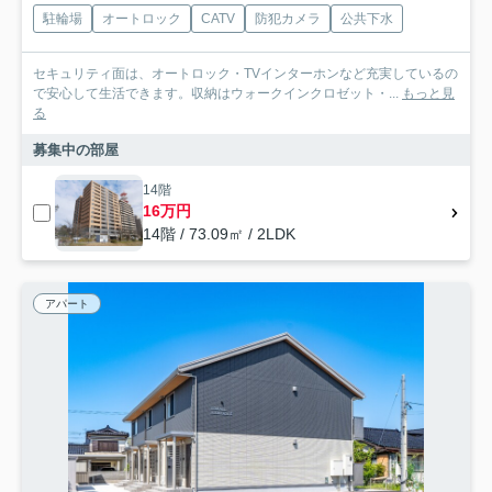
駐輪場
オートロック
CATV
防犯カメラ
公共下水
セキュリティ面は、オートロック・TVインターホンなど充実しているの
で安心して生活できます。収納はウォークインクロゼット・...
もっと見
る
募集中の部屋
14階
16万円
14階 / 73.09㎡ / 2LDK
アパート