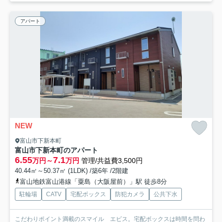
アパート
NEW
富山市下新本町
富山市下新本町のアパート
6.55
7.1
万円～
万円
管理/共益費3,500円
40.44㎡～50.37㎡ (1LDK) /築6年 /2階建
富山地鉄富山港線「粟島（大阪屋前）」駅 徒歩8分
駐輪場
CATV
宅配ボックス
防犯カメラ
公共下水
こだわりポイント満載のスマイル エビス。宅配ボックスは時間を問わ