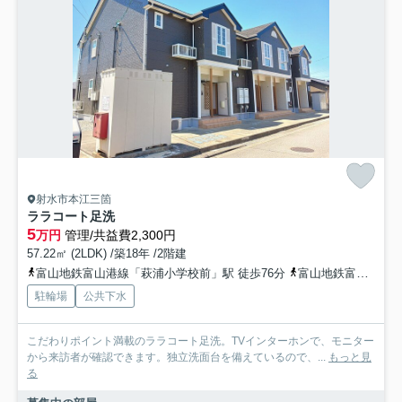
射水市本江三箇
ララコート足洗
5
万円
管理/共益費2,300円
57.22㎡ (2LDK) /築18年 /2階建
富山地鉄富山港線「萩浦小学校前」駅 徒歩76分
富山地鉄富山港線「蓮町（馬場記念公園）」駅 徒歩78分
駐輪場
公共下水
こだわりポイント満載のララコート足洗。TVインターホンで、モニター
から来訪者が確認できます。独立洗面台を備えているので、...
もっと見
る