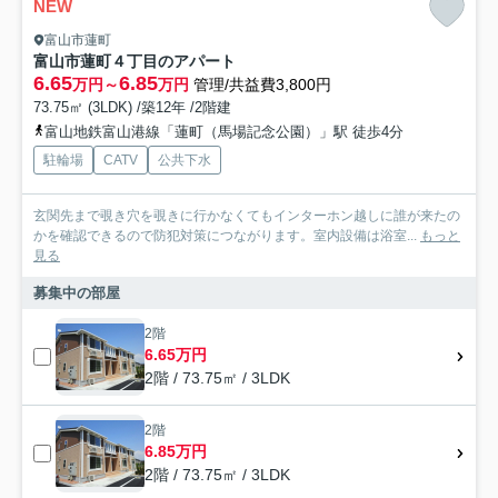
NEW
富山市蓮町
富山市蓮町４丁目のアパート
6.65
6.85
万円～
万円
管理/共益費3,800円
73.75㎡ (3LDK) /築12年 /2階建
富山地鉄富山港線「蓮町（馬場記念公園）」駅 徒歩4分
駐輪場
CATV
公共下水
玄関先まで覗き穴を覗きに行かなくてもインターホン越しに誰が来たの
かを確認できるので防犯対策につながります。室内設備は浴室...
もっと
見る
募集中の部屋
2階
6.65万円
2階 / 73.75㎡ / 3LDK
2階
6.85万円
2階 / 73.75㎡ / 3LDK