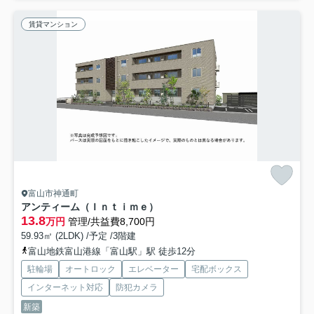
賃貸マンション
富山市神通町
アンティーム（Ｉｎｔｉｍｅ）
13.8
万円
管理/共益費8,700円
59.93㎡ (2LDK) /予定 /3階建
富山地鉄富山港線「富山駅」駅 徒歩12分
駐輪場
オートロック
エレベーター
宅配ボックス
インターネット対応
防犯カメラ
新築