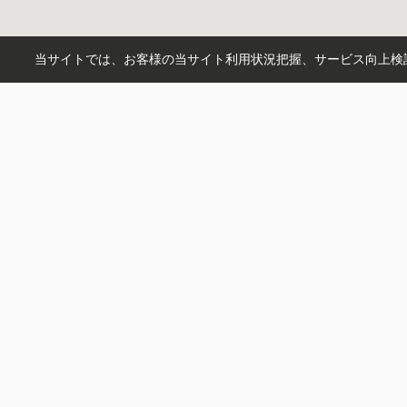
当サイトでは、お客様の当サイト利用状況把握、サービス向上検討
市区町村から探す
高岡市
射水市
富山市
砺波市
町名から探す
野村
出来田
木津
石瀬
角
戸
沿線から探す
万葉線
あいの風とやま鉄道
氷
2
駅から探す
高岡
越中中川
末広町
越中大門
株式会社ナノエステート
〒933-0047
富山県高岡市東中川町１−１５
営業時間：
9:30～17:30
定休日：
水曜日
お問い合わせ