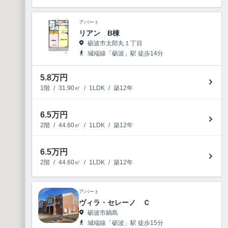
アパート
リアン B棟
砺波市太郎丸１丁目
城端線「砺波」駅 徒歩14分
5.8
万円
1階
/
31.90㎡
/
1LDK
/
築12年
6.5
万円
2階
/
44.60㎡
/
1LDK
/
築12年
6.5
万円
2階
/
44.60㎡
/
1LDK
/
築12年
アパート
ヴィラ・セレーノ Ｃ
砺波市鍋島
城端線「砺波」駅 徒歩15分