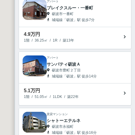
アパート
ブレイクスルー・一番町
砺波市一番町
城端線「砺波」駅 徒歩7分
4.9
万円
1階
/
36.25㎡
/
1R
/
築13年
アパート
サンパティ砺波Ａ
砺波市豊町２丁目
城端線「砺波」駅 徒歩14分
5.1
万円
1階
/
51.05㎡
/
1LDK
/
築22年
賃貸マンション
シャトーエテルネ
砺波市永福町
城端線「砺波」駅 徒歩16分