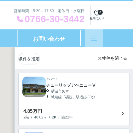
営業時間：9:30～17:30 定休日：水曜日
0
0766-30-3442
お気に入り
お問い合わせ
1
物件を閉じる
物件を閉じる
条件を指定
アパート
チューリップアベニューⅤ
砺波市矢木
城端線「砺波」駅 徒歩30分
4.85
万円
2階
/
48.62㎡
/
2K
/
築22年