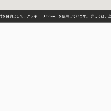
を目的として、クッキー（Cookie）を使用しています。
詳しくは、
氷見市
南砺市
小矢部市
破
蓮花寺
内免
赤祖父
太郎丸
見線
城端線
北陸新幹線
富山地鉄富山港線
富山地方鉄道上滝線
高山
新高岡
高岡やぶなみ
小杉
広小路
東野尻
市民病院前
トップページ
アクセスマップ
会社概要
0766-30-3442