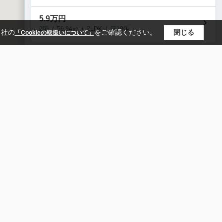
5.9
万円
2階
/
56.94㎡
/
2LDK
/
築19年
当社の
をご確認ください。
閉じる
「Cookieの取扱いについて」
アパート
ファインコートⅡ
砺波市杉木１丁目
城端線「砺波」駅 徒歩15分
本線
富山地方鉄道１系統
富山地方鉄道本線
6.2
万円
1階
/
33.61㎡
/
1LDK
/
築15年
アパート
にゅうまごびれっじ
砺波市鍋島
城端線「砺波」駅 徒歩12分
6.2
万円
2階
/
41.74㎡
/
1LDK
/
築15年