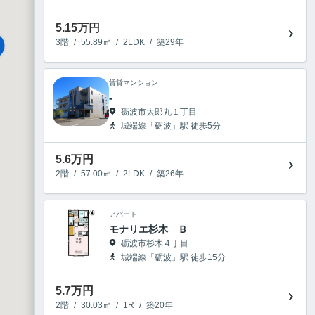
5.15
万円
3階
/
55.89㎡
/
2LDK
/
築29年
賃貸マンション
-
砺波市太郎丸１丁目
城端線「砺波」駅 徒歩5分
5.6
万円
2階
/
57.00㎡
/
2LDK
/
築26年
アパート
モナリエ杉木 Ｂ
砺波市杉木４丁目
城端線「砺波」駅 徒歩15分
5.7
万円
2階
/
30.03㎡
/
1R
/
築20年