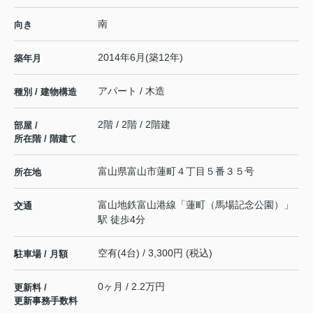
南
向き
2014年6月(築12年)
築年月
アパート / 木造
種別 / 建物構造
2階 / 2階 / 2階建
部屋 /
所在階 / 階建て
富山県
富山市
蓮町
４丁目５番３５号
所在地
富山地鉄富山港線
「
蓮町（馬場記念公園）
」
交通
駅 徒歩4分
空有(4台) / 3,300円 (税込)
駐車場 / 月額
0ヶ月 / 2.2万円
更新料 /
更新事務手数料