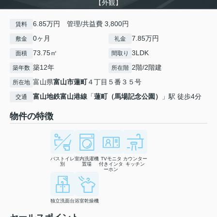
【外観】
6.85万円 管理/共益費 3,800円
賃料
0ヶ月
7.85万円
敷金
礼金
73.75㎡
3LDK
面積
間取り
築12年
2階/2階建
築年数
所在階
富山県
富山市
蓮町
４丁目５番３５号
所在地
富山地鉄富山港線
「
蓮町（馬場記念公園）
」駅 徒歩4分
交通
物件の特徴
バストイレ
室内洗濯機
TVモニタ
カウンター
別
置場
付きインタ
キッチン
ーホン
独立洗面台
浴室乾燥機