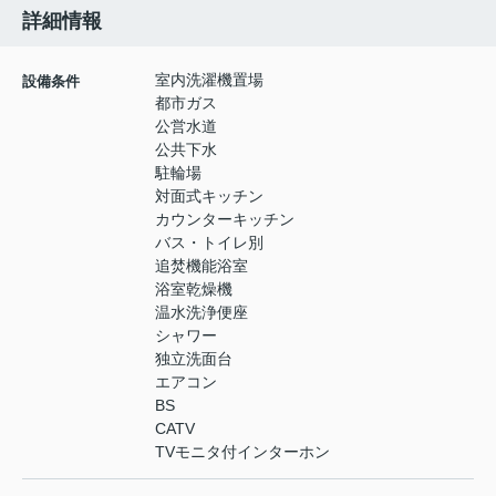
詳細情報
室内洗濯機置場
設備条件
都市ガス
公営水道
公共下水
駐輪場
対面式キッチン
カウンターキッチン
バス・トイレ別
追焚機能浴室
浴室乾燥機
温水洗浄便座
シャワー
独立洗面台
エアコン
BS
CATV
TVモニタ付インターホン