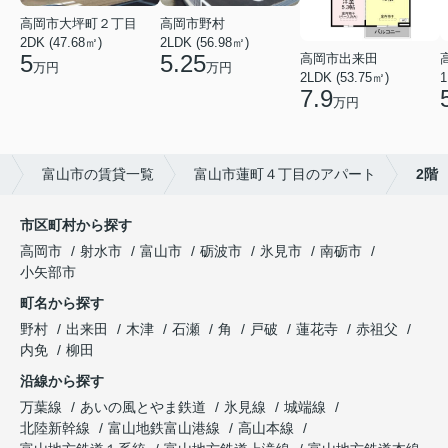
高岡市大坪町２丁目
高岡市野村
2DK (47.68㎡)
2LDK (56.98㎡)
5
5.25
高岡市出来田
万円
万円
2LDK (53.75㎡)
1
7.9
万円
ト
富山市の賃貸一覧
富山市蓮町４丁目のアパート
2階
市区町村から探す
高岡市
射水市
富山市
砺波市
氷見市
南砺市
小矢部市
町名から探す
野村
出来田
木津
石瀬
角
戸破
蓮花寺
赤祖父
内免
柳田
沿線から探す
万葉線
あいの風とやま鉄道
氷見線
城端線
北陸新幹線
富山地鉄富山港線
高山本線