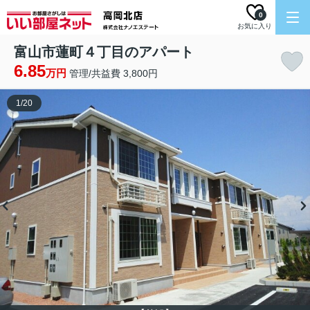
0
お気に入り
富山市蓮町４丁目のアパート
6.85
万円
管理/共益費 3,800円
1
/
20