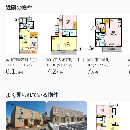
近隣の物件
富山市豊若町２丁目
富山市大泉東町１丁目
富山市下新町
1LDK (33.01㎡)
1LDK (51.13㎡)
2
1R (27.77㎡)
6.1
7.2
7
万円
万円
万円
よく見られている物件