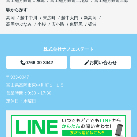
富山地方鉄道１系統
富山地方鉄道上滝線
富山地方鉄道本線
駅から探す
高岡
越中中川
末広町
越中大門
新高岡
高岡やぶなみ
小杉
広小路
東野尻
砺波
株式会社ナノエステート
0766-30-3442
お問い合わせ
〒933-0047
富山県高岡市東中川町１−１５
営業時間：
9:30～17:30
定休日：
水曜日