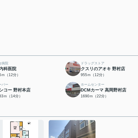
合病院
ドラッグストア
内科医院
クスリのアオキ 野村店
96ｍ（12分）
955ｍ（12分）
ーパー
ホームセンター
ンコー 野村本店
DCMカーマ 高岡野村店
083ｍ（14分）
1690ｍ（22分）