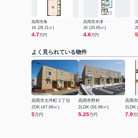
高岡市角
高岡市木津
1K (28.21㎡)
1K (33.65㎡)
2
4.7
4.6
5
万円
万円
よく見られている物件
高岡市大坪町２丁目
高岡市野村
高岡市
2DK (47.68㎡)
2LDK (56.98㎡)
2LDK 
5
5.25
7.9
万円
万円
万