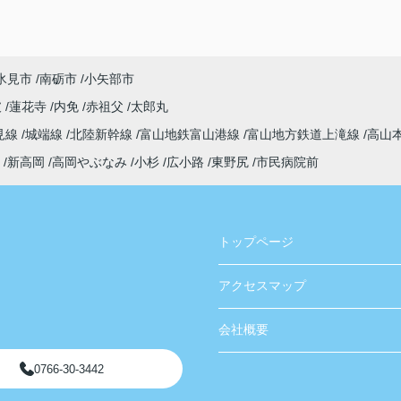
氷見市
南砺市
小矢部市
破
蓮花寺
内免
赤祖父
太郎丸
見線
城端線
北陸新幹線
富山地鉄富山港線
富山地方鉄道上滝線
高山
新高岡
高岡やぶなみ
小杉
広小路
東野尻
市民病院前
トップページ
アクセスマップ
会社概要
0766-30-3442