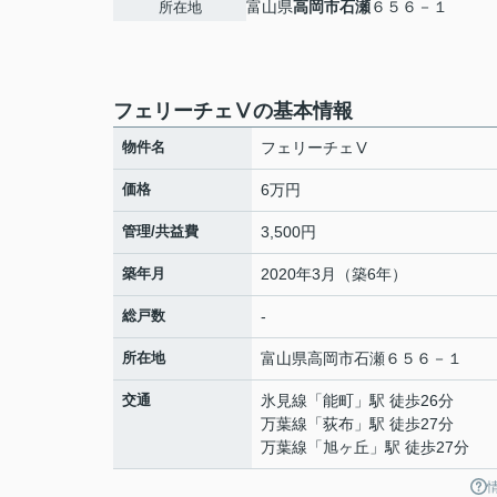
富山県
高岡市
石瀬
６５６－１
所在地
フェリーチェⅤの基本情報
物件名
フェリーチェⅤ
価格
6万円
管理/共益費
3,500円
築年月
2020年3月（築6年）
総戸数
-
所在地
富山県
高岡市
石瀬
６５６－１
交通
氷見線
「
能町
」駅 徒歩26分
万葉線
「
荻布
」駅 徒歩27分
万葉線
「
旭ヶ丘
」駅 徒歩27分