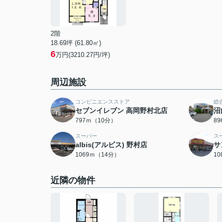
2階
18.69坪 (61.80㎡)
6
万円(3210.27円/坪)
周辺施設
コンビニエンスストア
総
セブンイレブン 高岡野村北店
沼
797ｍ（10分）
8
スーパー
ス
albis(アルビス) 野村店
サ
1069ｍ（14分）
1
近隣の物件