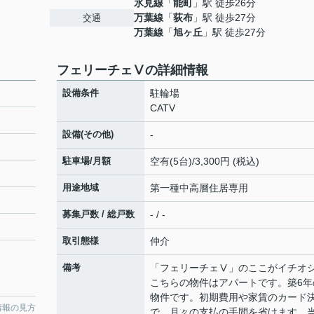
氷見線
「
能町
」駅 徒歩26分
万葉線
「
荻布
」駅 徒歩27分
交通
万葉線
「
旭ヶ丘
」駅 徒歩27分
フェリーチェⅤの詳細情報
設備条件
駐輪場
CATV
設備(その他)
-
駐車場/月額
空有(5台)/3,300円 (税込)
用途地域
第一種中高層住居専用
募集戸数 / 総戸数
- / -
取引態様
仲介
備考
「フェリーチェⅤ」のここがイチオ
こちらの物件はアパートです。築6年
物件です。初期費用や家賃のカード
情報の見方
で、月々の支払の手間を省けます。