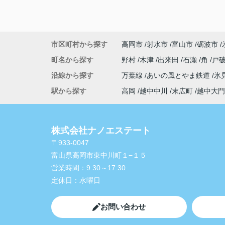
市区町村から探す
高岡市
射水市
富山市
砺波市
町名から探す
野村
木津
出来田
石瀬
角
戸
沿線から探す
万葉線
あいの風とやま鉄道
氷
駅から探す
高岡
越中中川
末広町
越中大門
株式会社ナノエステート
〒933-0047
富山県高岡市東中川町１−１５
営業時間：
9:30～17:30
定休日：
水曜日
お問い合わせ