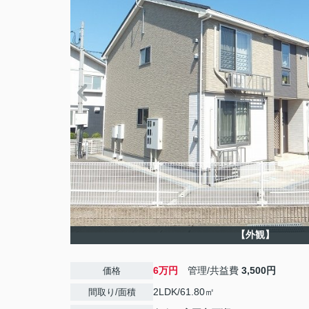
【外観】
6万円
管理/共益費
3,500円
価格
2LDK/61.80㎡
間取り/面積