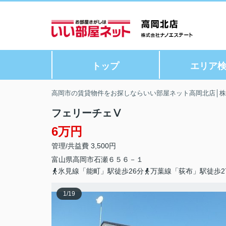
トップ
エリア
高岡市の賃貸物件をお探しならいい部屋ネット高岡北店│
フェリーチェⅤ
6万円
管理/共益費 3,500円
富山県
高岡市
石瀬
６５６－１
氷見線「能町」駅徒歩26分
万葉線「荻布」駅徒歩2
1
/
19