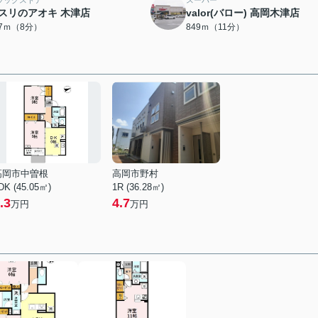
ラッグストア
スーパー
スリのアオキ 木津店
valor(バロー) 高岡木津店
37ｍ（8分）
849ｍ（11分）
高岡市中曽根
高岡市野村
DK (45.05㎡)
1R (36.28㎡)
.3
4.7
万円
万円