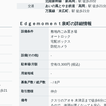
北陸新幹線
「
新高岡
」駅 徒歩20分
あいの風とやま鉄道
「
高岡
」駅 徒歩21
交通
万葉線
「
末広町
」駅 徒歩21分
Ｅｄｇｅｍｏｍｅｎｔ泉町の詳細情報
設備条件
敷地内ごみ置き場
オートロック
宅配ボックス
防犯カメラ
設備(その他)
-
駐車場/月額
空有/3,300円 (税込)
用途地域
-
募集戸数 / 総戸数
- / 8戸
分
歩21
取引態様
仲介
備考
クスリのアオキ 木津店まで徒歩6分
るので、体調が悪くなっても安心。