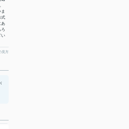
。
いま
株式
にあ
ちろ
ざい
の見方
パ
し