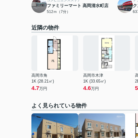
コンビニエンスストア
ド
ファミリーマート 高岡清水町店
ク
512ｍ（7分）
6
近隣の物件
高岡市角
高岡市木津
1K (28.21㎡)
1K (33.65㎡)
2
4.7
4.6
5
万円
万円
よく見られている物件