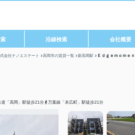
検索
沿線検索
会社概要
Ｅｄｇｅｍｏｍｅｎ
株式会社ナノエステート
高岡市の賃貸一覧
新高岡駅
道「高岡」駅徒歩21分
万葉線「末広町」駅徒歩21分