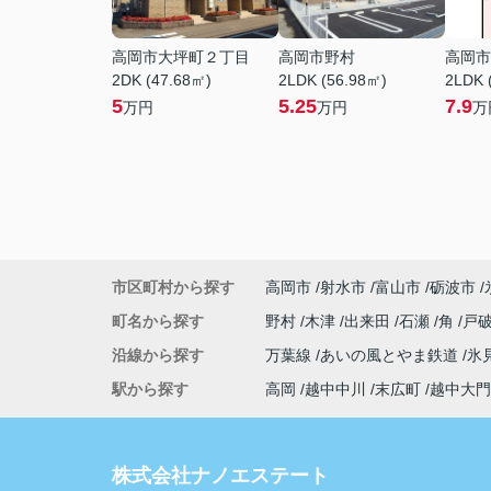
高岡市大坪町２丁目
高岡市野村
高岡市
2DK (47.68㎡)
2LDK (56.98㎡)
2LDK 
5
5.25
7.9
万円
万円
万
市区町村から探す
高岡市
射水市
富山市
砺波市
町名から探す
野村
木津
出来田
石瀬
角
戸
沿線から探す
万葉線
あいの風とやま鉄道
氷
駅から探す
高岡
越中中川
末広町
越中大門
株式会社ナノエステート