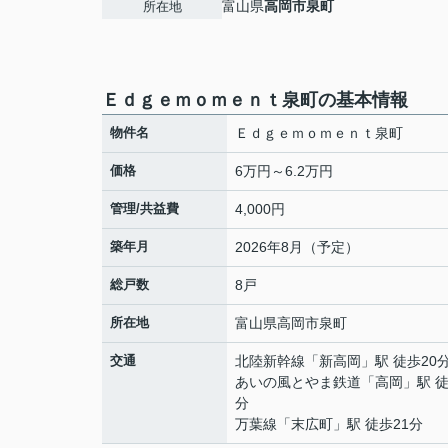
富山県
高岡市
泉町
所在地
Ｅｄｇｅｍｏｍｅｎｔ泉町の基本情報
物件名
Ｅｄｇｅｍｏｍｅｎｔ泉町
価格
6万円～6.2万円
管理/共益費
4,000円
築年月
2026年8月（予定）
総戸数
8戸
所在地
富山県
高岡市
泉町
交通
北陸新幹線
「
新高岡
」駅 徒歩20
あいの風とやま鉄道
「
高岡
」駅 徒
分
万葉線
「
末広町
」駅 徒歩21分