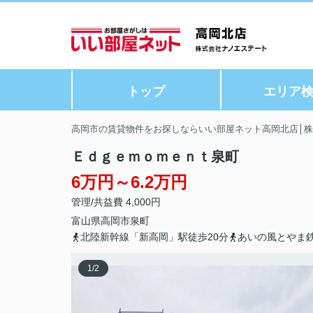
トップ
エリア
高岡市の賃貸物件をお探しならいい部屋ネット高岡北店│
Ｅｄｇｅｍｏｍｅｎｔ泉町
6万円～6.2万円
管理/共益費 4,000円
富山県
高岡市
泉町
北陸新幹線「新高岡」駅徒歩20分
あいの風とやま鉄
1
/
2