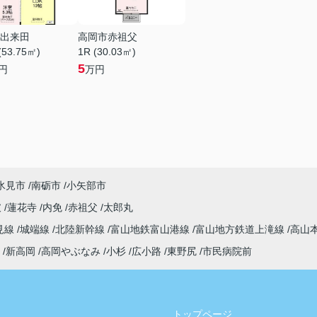
出来田
高岡市赤祖父
(53.75㎡)
1R (30.03㎡)
5
円
万円
氷見市
南砺市
小矢部市
破
蓮花寺
内免
赤祖父
太郎丸
見線
城端線
北陸新幹線
富山地鉄富山港線
富山地方鉄道上滝線
高山
新高岡
高岡やぶなみ
小杉
広小路
東野尻
市民病院前
トップページ