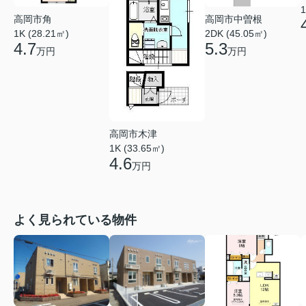
1
高岡市角
高岡市中曽根
1K (28.21㎡)
2DK (45.05㎡)
4.7
5.3
万円
万円
高岡市木津
1K (33.65㎡)
4.6
万円
よく見られている物件