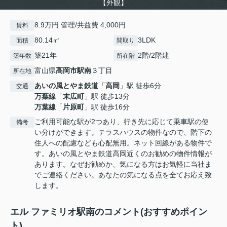
【外観】
8.9万円 管理/共益費 4,000円
賃料
80.14㎡
3LDK
面積
間取り
築21年
2階/2階建
築年数
所在階
富山県
高岡市
駅南
３丁目
所在地
あいの風とやま鉄道
「
高岡
」駅 徒歩6分
交通
万葉線
「
末広町
」駅 徒歩13分
万葉線
「
片原町
」駅 徒歩16分
ご利用可能な駅が2つあり、行き先に応じて乗車駅の使
備考
い分けができます。テラスハウスの物件なので、階下の
住人への配慮なども心配無用。ネット回線がある物件で
す。あいの風とやま鉄道高岡近くのお勧めの物件情報が
あります。なぜお勧めか、気になる方はお気軽に当社ま
でご連絡ください。あなたの気になる点を全てお応え致
します。
エル ファミリオ駅南のコメント(おすすめポイン
ト)