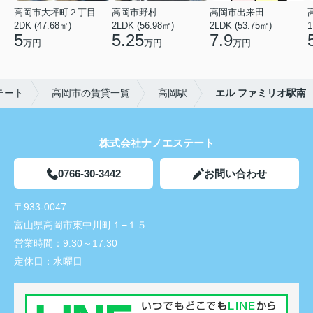
高岡市大坪町２丁目
高岡市野村
高岡市出来田
2DK (47.68㎡)
2LDK (56.98㎡)
2LDK (53.75㎡)
1
5
5.25
7.9
万円
万円
万円
テート
高岡市の賃貸一覧
高岡駅
エル ファミリオ駅南
株式会社ナノエステート
0766-30-3442
お問い合わせ
〒933-0047
富山県高岡市東中川町１−１５
営業時間：
9:30～17:30
定休日：
水曜日