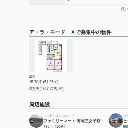
ア・ラ・モード Ａで募集中の物件
2階
15.70坪 (51.93㎡)
4
万円(2547.77円/坪)
周辺施設
コンビニエンスストア
ス
ファミリーマート 高岡三女子店
ヒ
735ｍ（10分）
9