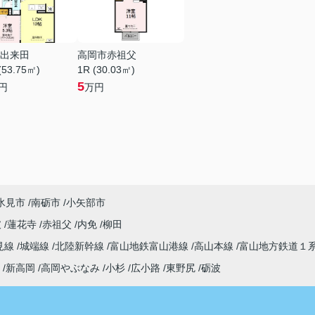
出来田
高岡市赤祖父
(53.75㎡)
1R (30.03㎡)
5
円
万円
氷見市
南砺市
小矢部市
破
蓮花寺
赤祖父
内免
柳田
見線
城端線
北陸新幹線
富山地鉄富山港線
高山本線
富山地方鉄道１
新高岡
高岡やぶなみ
小杉
広小路
東野尻
砺波