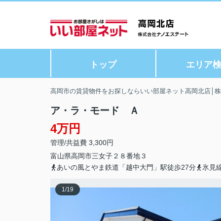
トップ
エリア
高岡市の賃貸物件をお探しならいい部屋ネット高岡北店│
ア・ラ・モード Ａ
4万円
管理/共益費 3,300円
富山県
高岡市
三女子
２８番地３
あいの風とやま鉄道「越中大門」駅徒歩27分
氷見
1
/
19