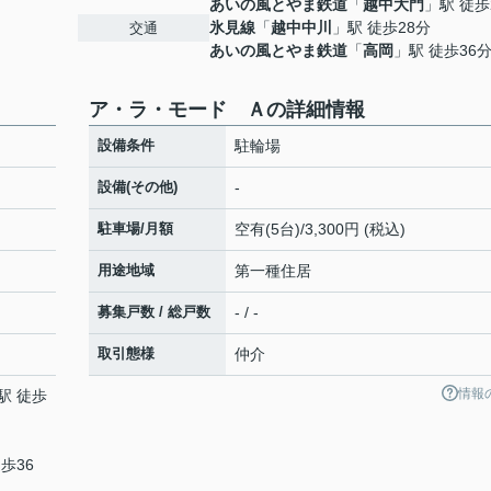
あいの風とやま鉄道
「
越中大門
」駅 徒歩
氷見線
「
越中中川
」駅 徒歩28分
交通
あいの風とやま鉄道
「
高岡
」駅 徒歩36
ア・ラ・モード Ａの詳細情報
設備条件
駐輪場
設備(その他)
-
駐車場/月額
空有(5台)/3,300円 (税込)
用途地域
第一種住居
募集戸数 / 総戸数
- / -
取引態様
仲介
情報
駅 徒歩
歩36