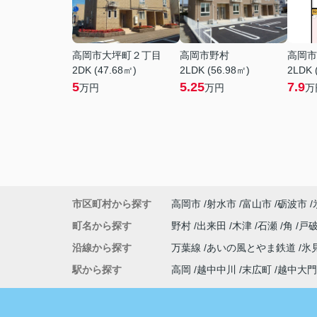
高岡市大坪町２丁目
高岡市野村
高岡市
2DK (47.68㎡)
2LDK (56.98㎡)
2LDK 
5
5.25
7.9
万円
万円
万
市区町村から探す
高岡市
射水市
富山市
砺波市
町名から探す
野村
出来田
木津
石瀬
角
戸
沿線から探す
万葉線
あいの風とやま鉄道
氷
駅から探す
高岡
越中中川
末広町
越中大門