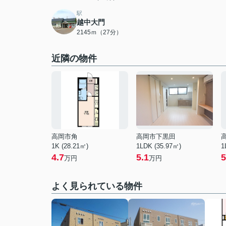
駅
越中大門
2145ｍ（27分）
近隣の物件
高岡市角
高岡市下黒田
1K (28.21㎡)
1LDK (35.97㎡)
1
4.7
5.1
5
万円
万円
よく見られている物件