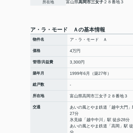
富山県
高岡市
三女子
２８番地３
所在地
ア・ラ・モード Ａの基本情報
物件名
ア・ラ・モード Ａ
価格
4万円
管理/共益費
3,300円
築年月
1999年6月（築27年）
総戸数
-
所在地
富山県
高岡市
三女子
２８番地３
交通
あいの風とやま鉄道
「
越中大門
」
27分
氷見線
「
越中中川
」駅 徒歩28分
あいの風とやま鉄道
「
高岡
」駅 徒
分