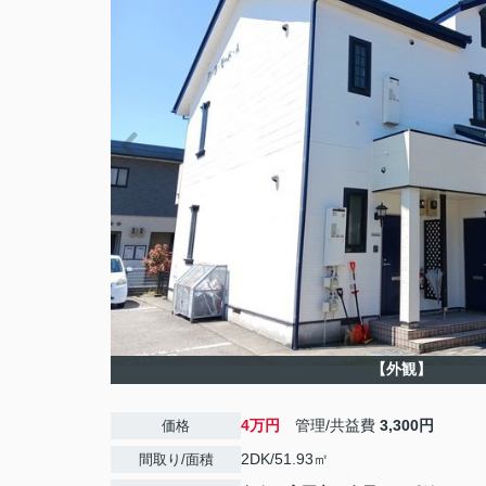
【外観】
4万円
管理/共益費
3,300円
価格
2DK/51.93㎡
間取り/面積