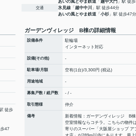
あいの風とやま鉄道
「
越中大門
」駅 徒歩
氷見線
「
越中中川
」駅 徒歩44分
交通
あいの風とやま鉄道
「
小杉
」駅 徒歩47
ガーデンヴィレッジ B棟の詳細情報
設備条件
駐輪場
インターネット対応
設備(その他)
-
駐車場/月額
空有(1台)/3,300円 (税込)
用途地域
-
募集戸数 / 総戸数
- / -
取引態様
仲介
駅 徒歩
備考
新着情報：ガーデンヴィレッジ B棟
空室情報ならコチラ。こちらの物件
歩47
寄りのスーパー「大阪屋ショップ ア
オ店」が289m以内にあります。最上