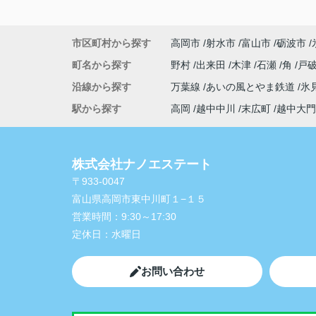
市区町村から探す
高岡市
射水市
富山市
砺波市
町名から探す
野村
出来田
木津
石瀬
角
戸
沿線から探す
万葉線
あいの風とやま鉄道
氷
駅から探す
高岡
越中中川
末広町
越中大門
株式会社ナノエステート
〒933-0047
富山県高岡市東中川町１−１５
営業時間：
9:30～17:30
定休日：
水曜日
お問い合わせ