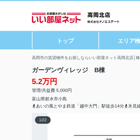
トップ
エリア
高岡市の賃貸物件をお探しならいい部屋ネット高岡北店│
ガーデンヴィレッジ B棟
5.2万円
管理/共益費 5,000円
富山県
射水市
小島
あいの風とやま鉄道「越中大門」駅徒歩14分
氷見
1
/
22