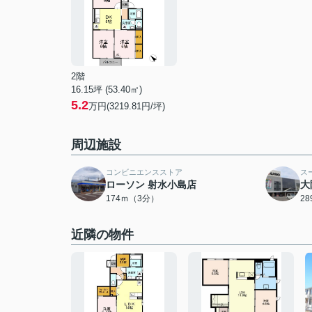
2階
16.15坪 (53.40㎡)
5.2
万円(3219.81円/坪)
周辺施設
コンビニエンスストア
ス
ローソン 射水小島店
大
174ｍ（3分）
2
近隣の物件