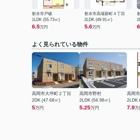
射水市戸破
射水市高場新町４丁目
1LDK (55.73㎡)
2LDK (49.91㎡)
2
6.5
5.6
6
万円
万円
よく見られている物件
高岡市大坪町２丁目
高岡市野村
高岡市
2DK (47.68㎡)
2LDK (56.98㎡)
2LDK 
5
5.25
7.9
万円
万円
万