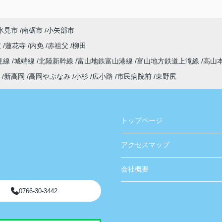
氷見市
南砺市
小矢部市
破
蓮花寺
内免
赤祖父
柳田
見線
城端線
北陸新幹線
富山地鉄富山港線
富山地方鉄道上滝線
高山
新高岡
高岡やぶなみ
小杉
広小路
市民病院前
東野尻
トップページ
アクセスマップ
会社概要
0766-30-3442