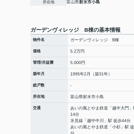
富山県
射水市
小島
所在地
ガーデンヴィレッジ B棟の基本情報
物件名
ガーデンヴィレッジ B棟
価格
5.2万円
管理/共益費
5,000円
築年月
1995年2月（築31年）
総戸数
-
所在地
富山県
射水市
小島
交通
あいの風とやま鉄道
「
越中大門
」
14分
氷見線
「
越中中川
」駅 徒歩44分
あいの風とやま鉄道
「
小杉
」駅 徒
分