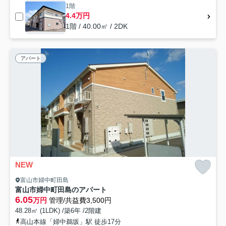
1階
4.4万円
1階 / 40.00㎡ / 2DK
アパート
NEW
富山市婦中町田島
富山市婦中町田島のアパート
6.05
万円
管理/共益費3,500円
48.28㎡ (1LDK) /築6年 /2階建
高山本線「婦中鵜坂」駅 徒歩17分