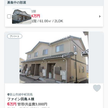
募集中の部屋
1階
6万円
1階 / 61.00㎡ / 2LDK
アパート
富山市婦中町田島
ファイン田島Ａ棟
6
万円
管理/共益費3,000円