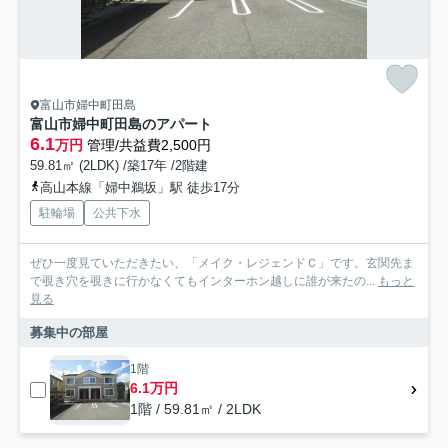
富山市婦中町田島
富山市婦中町田島のアパート
6.1
万円
管理/共益費2,500円
59.81㎡ (2LDK) /築17年 /2階建
高山本線「婦中鵜坂」駅 徒歩17分
駐輪場
公共下水
ぜひ一度見ていただきたい、「メイク・レジェンドＣ」です。玄関先ま
で覗き穴を覗きに行かなくてもインターホン越しに誰が来たの...
もっと
見る
募集中の部屋
1階
6.1万円
1階 / 59.81㎡ / 2LDK