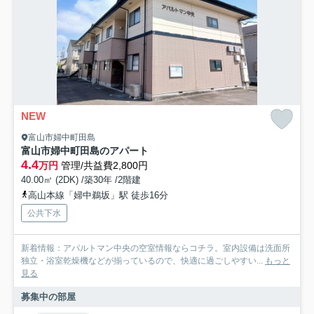
NEW
富山市婦中町田島
富山市婦中町田島のアパート
4.4
万円
管理/共益費2,800円
40.00㎡ (2DK) /築30年 /2階建
高山本線「婦中鵜坂」駅 徒歩16分
公共下水
新着情報：アパルトマン中央の空室情報ならコチラ。室内設備は洗面所
独立・浴室乾燥機などが揃っているので、快適に過ごしやすい...
もっと
見る
募集中の部屋