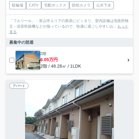
駐輪場
CATV
宅配ボックス
防犯カメラ
公共下水
「フルリール」：富山市エリアの新居にピッタリ。室内設備は洗面所独
立・浴室乾燥機などが揃っているので、快適に過ごしやすいお...
もっと
見る
募集中の部屋
2階
6.05万円
2階 / 48.28㎡ / 1LDK
アパート