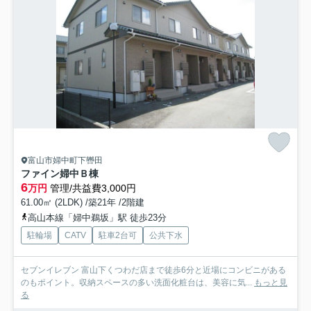
富山市婦中町下轡田
ファイン婦中Ｂ棟
6
万円
管理/共益費3,000円
61.00㎡ (2LDK) /築21年 /2階建
高山本線「婦中鵜坂」駅 徒歩23分
駐輪場
CATV
駐車2台可
公共下水
セブンイレブン 富山下くつわだ店まで徒歩6分と近場にコンビニがある
のもポイント。収納スペースの多い洗面化粧台は、美容に気...
もっと見
る