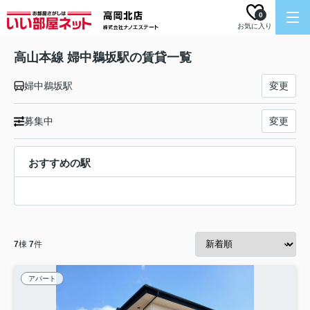
0
お気に入り
高山本線 婦中鵜坂駅の賃貸一覧
婦中鵜坂駅
変更
募集中
変更
おすすめの駅
7
棟
7
件
アパート