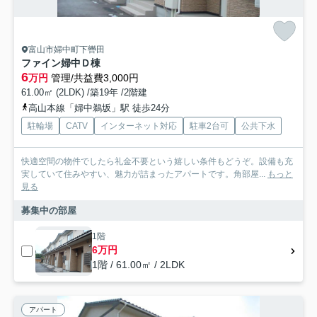
富山市婦中町下轡田
ファイン婦中Ｄ棟
6
万円
管理/共益費3,000円
61.00㎡ (2LDK) /築19年 /2階建
高山本線「婦中鵜坂」駅 徒歩24分
駐輪場
CATV
インターネット対応
駐車2台可
公共下水
快適空間の物件でしたら礼金不要という嬉しい条件もどうぞ。設備も充
実していて住みやすい、魅力が詰まったアパートです。角部屋...
もっと
見る
募集中の部屋
1階
6万円
1階 / 61.00㎡ / 2LDK
アパート