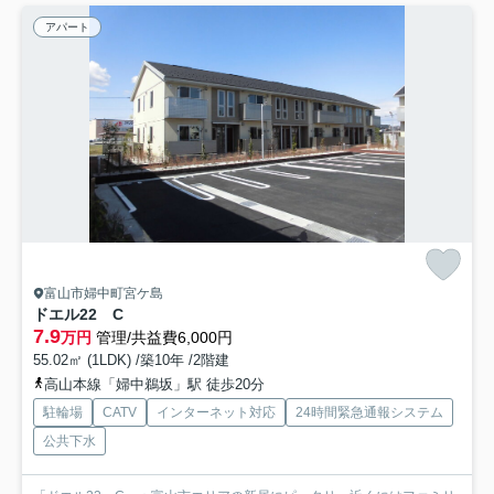
アパート
富山市婦中町宮ケ島
ドエル22 C
7.9
万円
管理/共益費6,000円
55.02㎡ (1LDK) /築10年 /2階建
高山本線「婦中鵜坂」駅 徒歩20分
駐輪場
CATV
インターネット対応
24時間緊急通報システム
公共下水