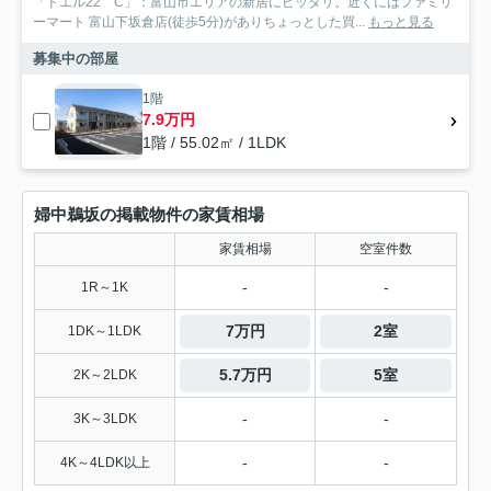
「ドエル22 C」：富山市エリアの新居にピッタリ。近くにはファミリ
ーマート 富山下坂倉店(徒歩5分)がありちょっとした買...
もっと見る
募集中の部屋
1階
7.9万円
1階 / 55.02㎡ / 1LDK
婦中鵜坂の掲載物件の家賃相場
家賃相場
空室件数
-
-
1R～1K
7万円
2室
1DK～1LDK
5.7万円
5室
2K～2LDK
-
-
3K～3LDK
-
-
4K～4LDK以上