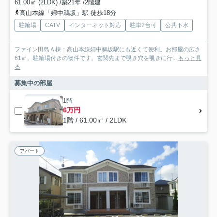
61.00㎡ (2LDK) /築21年 /2階建
高山本線「婦中鵜坂」駅 徒歩18分
駐輪場
CATV
インターネット対応
駐車2台可
公共下水
ファイン田島Ａ棟：高山本線婦中鵜坂駅にも近くて便利。お部屋の広さ
61㎡。駐輪場付きの物件です。玄関先まで覗き穴を覗きに行...
もっと見
る
募集中の部屋
1階
6万円
1階 / 61.00㎡ / 2LDK
アパート