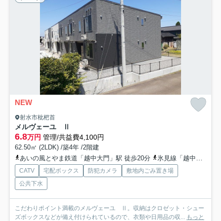
NEW
射水市枇杷首
メルヴェーユ Ⅱ
6.8
万円
管理/共益費4,100円
62.50㎡ (2LDK) /築4年 /2階建
あいの風とやま鉄道「越中大門」駅 徒歩20分
氷見線「越中中川」駅 徒歩32分
CATV
宅配ボックス
防犯カメラ
敷地内ごみ置き場
公共下水
こだわりポイント満載のメルヴェーユ Ⅱ。収納はクロゼット・シュー
ズボックスなどが備え付けられているので、衣類や日用品の収...
もっと