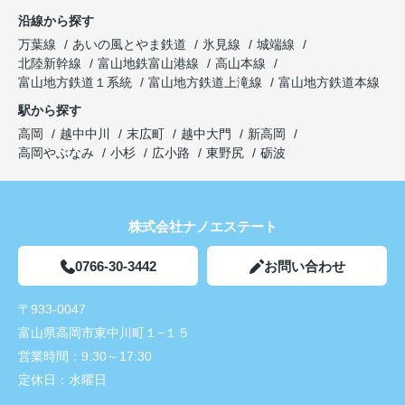
沿線から探す
万葉線
あいの風とやま鉄道
氷見線
城端線
北陸新幹線
富山地鉄富山港線
高山本線
富山地方鉄道１系統
富山地方鉄道上滝線
富山地方鉄道本線
駅から探す
高岡
越中中川
末広町
越中大門
新高岡
高岡やぶなみ
小杉
広小路
東野尻
砺波
株式会社ナノエステート
0766-30-3442
お問い合わせ
〒933-0047
富山県高岡市東中川町１−１５
営業時間：
9:30～17:30
定休日：
水曜日