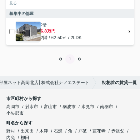
見る
募集中の部屋
2階
6.8万円
2階 / 62.50㎡ / 2LDK
1
部屋ネット高岡北店│株式会社ナノエステート
枇杷首の賃貸一覧
市区町村から探す
高岡市
射水市
富山市
砺波市
氷見市
南砺市
小矢部市
町名から探す
野村
出来田
木津
石瀬
角
戸破
蓮花寺
赤祖父
内免
柳田