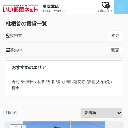
0
お気に入り
枇杷首の賃貸一覧
枇杷首
変更
募集中
変更
おすすめのエリア
野村
/
出来田
/
木津
/
石瀬
/
角
/
戸破
/
蓮花寺
/
赤祖父
/
内免
/
柳田
1
棟
1
件
アパート