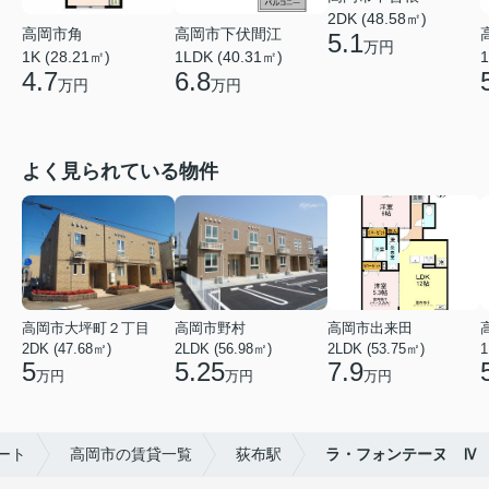
2DK (48.58㎡)
高岡市角
高岡市下伏間江
5.1
万円
1K (28.21㎡)
1LDK (40.31㎡)
1
4.7
6.8
万円
万円
よく見られている物件
高岡市大坪町２丁目
高岡市野村
高岡市出来田
2DK (47.68㎡)
2LDK (56.98㎡)
2LDK (53.75㎡)
1
5
5.25
7.9
万円
万円
万円
ート
高岡市の賃貸一覧
荻布駅
ラ・フォンテーヌ Ⅳ