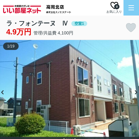
0
お気に入り
ラ・フォンテーヌ Ⅳ
空室1
4.9万円
管理/共益費 4,100円
1
/
19