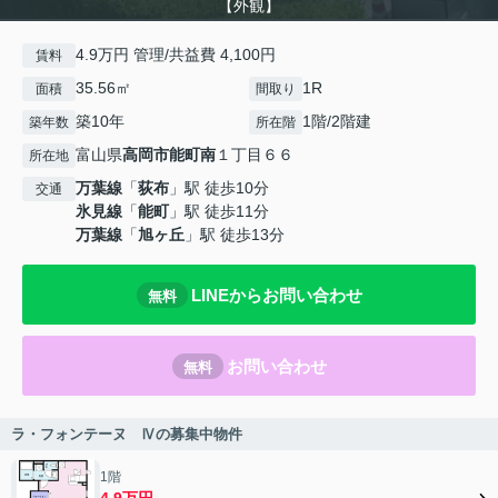
【外観】
4.9万円 管理/共益費 4,100円
賃料
35.56㎡
1R
面積
間取り
築10年
1階/2階建
築年数
所在階
富山県
高岡市
能町南
１丁目６６
所在地
万葉線
「
荻布
」駅 徒歩10分
交通
氷見線
「
能町
」駅 徒歩11分
万葉線
「
旭ヶ丘
」駅 徒歩13分
LINEからお問い合わせ
無料
お問い合わせ
無料
ラ・フォンテーヌ Ⅳの募集中物件
1階
4.9万円