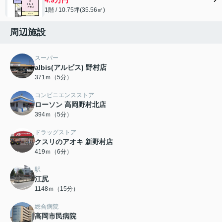
1階 / 10.75坪(35.56㎡)
周辺施設
スーパー
albis(アルビス) 野村店
371ｍ（5分）
コンビニエンスストア
ローソン 高岡野村北店
394ｍ（5分）
ドラッグストア
クスリのアオキ 新野村店
419ｍ（6分）
駅
江尻
1148ｍ（15分）
総合病院
高岡市民病院