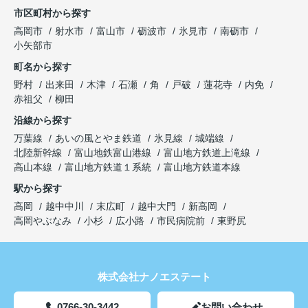
市区町村から探す
高岡市
射水市
富山市
砺波市
氷見市
南砺市
小矢部市
町名から探す
野村
出来田
木津
石瀬
角
戸破
蓮花寺
内免
赤祖父
柳田
沿線から探す
万葉線
あいの風とやま鉄道
氷見線
城端線
北陸新幹線
富山地鉄富山港線
富山地方鉄道上滝線
高山本線
富山地方鉄道１系統
富山地方鉄道本線
駅から探す
高岡
越中中川
末広町
越中大門
新高岡
高岡やぶなみ
小杉
広小路
市民病院前
東野尻
株式会社ナノエステート
0766-30-3442
お問い合わせ