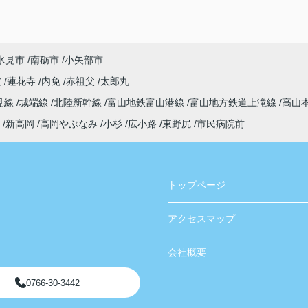
氷見市
南砺市
小矢部市
破
蓮花寺
内免
赤祖父
太郎丸
見線
城端線
北陸新幹線
富山地鉄富山港線
富山地方鉄道上滝線
高山
新高岡
高岡やぶなみ
小杉
広小路
東野尻
市民病院前
トップページ
アクセスマップ
会社概要
0766-30-3442