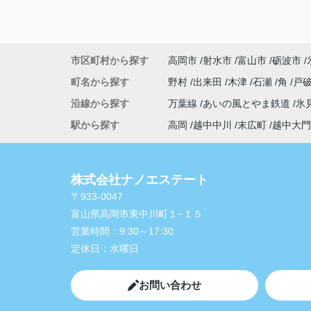
市区町村から探す
高岡市
射水市
富山市
砺波市
町名から探す
野村
出来田
木津
石瀬
角
戸
沿線から探す
万葉線
あいの風とやま鉄道
氷
駅から探す
高岡
越中中川
末広町
越中大門
株式会社ナノエステート
〒933-0047
富山県高岡市東中川町１−１５
営業時間：
9:30～17:30
定休日：
水曜日
お問い合わせ