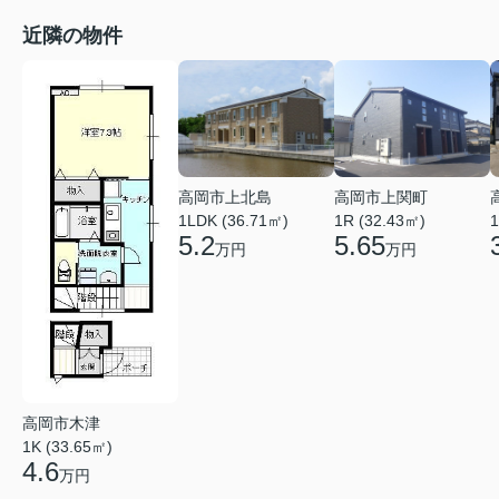
近隣の物件
高岡市上北島
高岡市上関町
1
1LDK (36.71㎡)
1R (32.43㎡)
5.2
5.65
万円
万円
高岡市木津
1K (33.65㎡)
4.6
万円