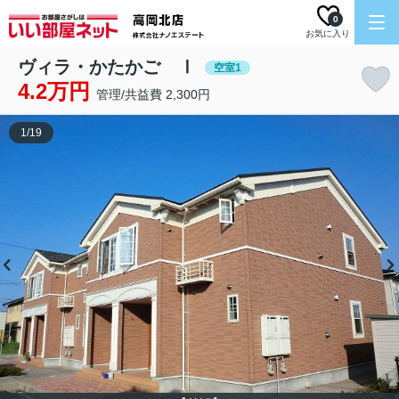
0
お気に入り
ヴィラ・かたかご Ⅰ
空室1
4.2万円
管理/共益費 2,300円
1
/
19