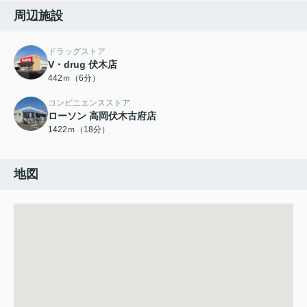
周辺施設
ドラッグストア
V・drug 伏木店
442ｍ（6分）
コンビニエンスストア
ローソン 高岡伏木古府店
1422ｍ（18分）
地図