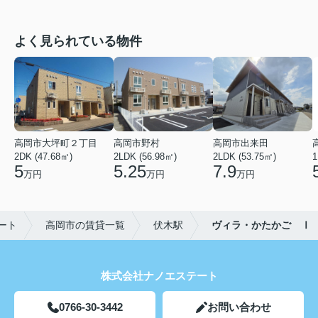
よく見られている物件
高岡市大坪町２丁目
高岡市野村
高岡市出来田
2DK (47.68㎡)
2LDK (56.98㎡)
2LDK (53.75㎡)
1
5
5.25
7.9
万円
万円
万円
ート
高岡市の賃貸一覧
伏木駅
ヴィラ・かたかご Ⅰ
株式会社ナノエステート
0766-30-3442
お問い合わせ