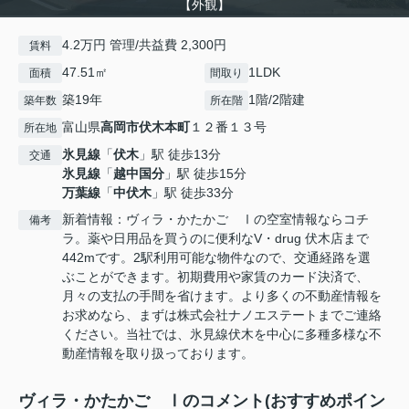
【外観】
4.2万円 管理/共益費 2,300円
賃料
47.51㎡
1LDK
面積
間取り
築19年
1階/2階建
築年数
所在階
富山県
高岡市
伏木本町
１２番１３号
所在地
氷見線
「
伏木
」駅 徒歩13分
交通
氷見線
「
越中国分
」駅 徒歩15分
万葉線
「
中伏木
」駅 徒歩33分
新着情報：ヴィラ・かたかご Ⅰの空室情報ならコチ
備考
ラ。薬や日用品を買うのに便利なV・drug 伏木店まで
442mです。2駅利用可能な物件なので、交通経路を選
ぶことができます。初期費用や家賃のカード決済で、
月々の支払の手間を省けます。より多くの不動産情報を
お求めなら、まずは株式会社ナノエステートまでご連絡
ください。当社では、氷見線伏木を中心に多種多様な不
動産情報を取り扱っております。
ヴィラ・かたかご Ⅰのコメント(おすすめポイン