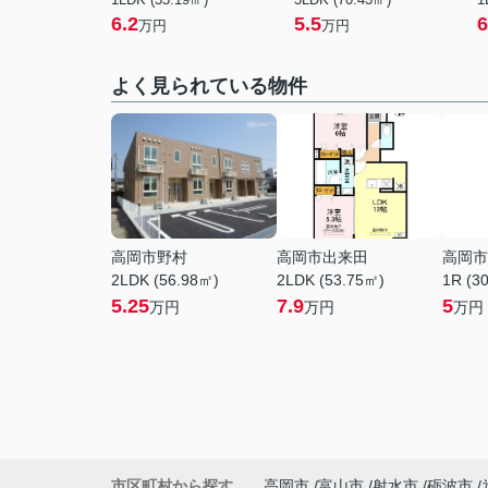
6.2
5.5
6
万円
万円
よく見られている物件
高岡市野村
高岡市出来田
高岡市
2LDK (56.98㎡)
2LDK (53.75㎡)
1R (3
5.25
7.9
5
万円
万円
万円
市区町村から探す
高岡市
富山市
射水市
砺波市