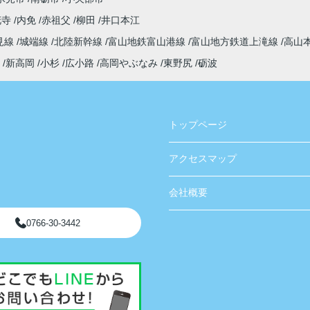
花寺
内免
赤祖父
柳田
井口本江
見線
城端線
北陸新幹線
富山地鉄富山港線
富山地方鉄道上滝線
高山
新高岡
小杉
広小路
高岡やぶなみ
東野尻
砺波
トップページ
アクセスマップ
会社概要
0766-30-3442