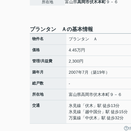
富山県
高岡市
伏木本町
９－６
所在地
プランタン Ａの基本情報
物件名
プランタン Ａ
価格
4.45万円
管理/共益費
2,300円
築年月
2007年7月（築19年）
総戸数
-
所在地
富山県
高岡市
伏木本町
９－６
交通
氷見線
「
伏木
」駅 徒歩13分
氷見線
「
越中国分
」駅 徒歩15分
万葉線
「
中伏木
」駅 徒歩32分