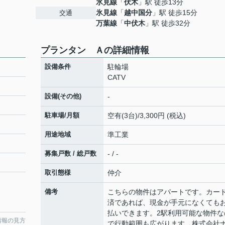
氷見線
「
伏木
」駅 徒歩13分
氷見線
「
越中国分
」駅 徒歩15分
交通
万葉線
「
中伏木
」駅 徒歩32分
プランタン Ａの詳細情報
設備条件
駐輪場
CATV
設備(その他)
-
駐車場/月額
空有(3台)/3,300円 (税込)
用途地域
準工業
募集戸数 / 総戸数
- / -
取引態様
仲介
備考
こちらの物件はアパートです。カー
済であれば、現金が手元になくても
払いできます。2駅利用可能な物件な
情報の見方
で行動範囲も広がります。株式会社