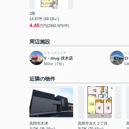
1階
14.87坪 (49.18㎡)
4.45
万円(2992.6円/坪)
周辺施設
ドラッグストア
コ
V・drug 伏木店
ロ
503ｍ（7分）
1
近隣の物件
高岡市木津
高岡市吉久２丁目
1LDK (35.19㎡)
3LDK (70.43㎡)
1