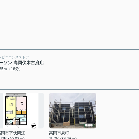
ンビニエンスストア
ーソン 高岡伏木古府店
385ｍ（18分）
高岡市下伏間江
高岡市泉町
LDK (40.07㎡)
1LDK (34.16㎡)