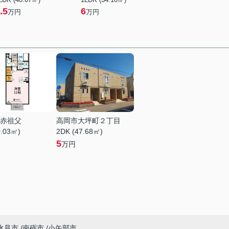
.5
6
万円
万円
赤祖父
高岡市大坪町２丁目
0.03㎡)
2DK (47.68㎡)
5
万円
氷見市
南砺市
小矢部市