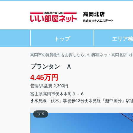
トップ
エリア
高岡市の賃貸物件をお探しならいい部屋ネット高岡北店│
プランタン Ａ
4.45万円
管理/共益費 2,300円
富山県
高岡市
伏木本町
９－６
氷見線「伏木」駅徒歩13分
氷見線「越中国分」駅徒
1
/
19