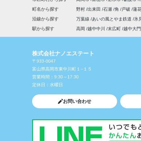
町名から探す
野村
出来田
石瀬
角
戸破
蓮
沿線から探す
万葉線
あいの風とやま鉄道
氷
駅から探す
高岡
越中中川
末広町
越中大門
株式会社ナノエステート
〒933-0047
富山県高岡市東中川町１−１５
営業時間：
9:30～17:30
定休日：
水曜日
お問い合わせ