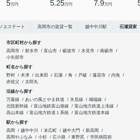
5
5.25
7.9
万円
万円
万円
ノエステート
高岡市の賃貸一覧
越中中川駅
石瀬貸家
市区町村から探す
高岡市
射水市
富山市
砺波市
氷見市
南砺市
小矢部市
町名から探す
野村
木津
出来田
石瀬
角
戸破
蓮花寺
内免
赤祖父
太郎丸
沿線から探す
万葉線
あいの風とやま鉄道
氷見線
城端線
北陸新幹線
富山地鉄富山港線
富山地方鉄道上滝線
高山本線
富山地方鉄道１系統
富山地方鉄道本線
駅から探す
高岡
越中中川
末広町
越中大門
新高岡
高岡やぶなみ
小杉
広小路
東野尻
市民病院前