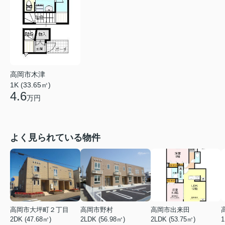
高岡市木津
1K (33.65㎡)
4.6
万円
よく見られている物件
高岡市大坪町２丁目
高岡市野村
高岡市出来田
2DK (47.68㎡)
2LDK (56.98㎡)
2LDK (53.75㎡)
1