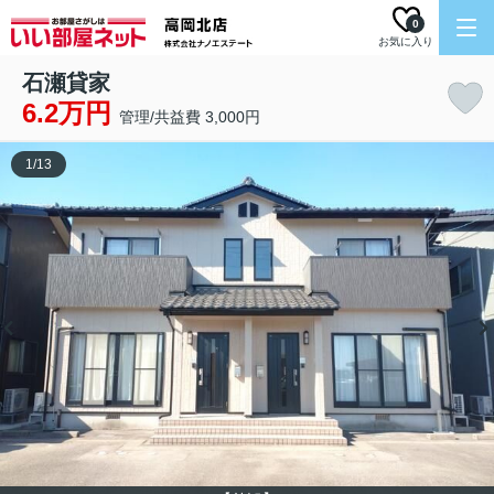
0
お気に入り
石瀬貸家
6.2万円
管理/共益費 3,000円
1
/
13