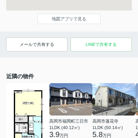
地図アプリで見る
メールで共有する
LINEで共有する
近隣の物件
高岡市福岡町三日市
高岡市蓮花寺
1LDK (40.12㎡)
1LDK (50.14㎡)
1
3.9
5.8
万円
万円