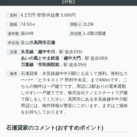
【外観】
6.2万円 管理/共益費 3,000円
賃料
74.53㎡
2LDK
面積
間取り
築24年
1-2階/2階建
築年数
所在階
富山県
高岡市
石瀬
所在地
氷見線
「
越中中川
」駅 徒歩23分
交通
あいの風とやま鉄道
「
越中大門
」駅 徒歩28分
万葉線
「
市民病院前
」駅 徒歩29分
石瀬貸家：氷見線越中中川駅にも近くて便利。便利なス
備考
ーパー「ヒラキストア 野村中央店」まで480mです。こ
ちらの物件は一戸建てです。周辺に2駅ありの電車通勤
しやすい一戸建てです。株式会社ナノエステートで戸建
て探しをしてください。高岡市にある氷見線越中中川駅
周辺には、物件情報が豊富にございます。まずはご連絡
をお待ちしております。
石瀬貸家のコメント(おすすめポイント)