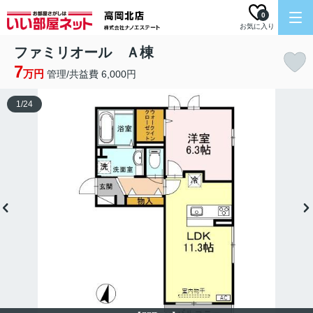
0
お気に入り
ファミリオール Ａ棟
7
万円
管理/共益費 6,000円
1
/
24