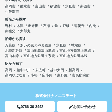
高岡市
射水市
富山市
砺波市
氷見市
南砺市
小矢部市
町名から探す
野村
木津
出来田
石瀬
角
戸破
蓮花寺
内免
赤祖父
太郎丸
沿線から探す
万葉線
あいの風とやま鉄道
氷見線
城端線
北陸新幹線
富山地鉄富山港線
富山地方鉄道上滝線
高山本線
富山地方鉄道１系統
富山地方鉄道本線
駅から探す
高岡
越中中川
末広町
越中大門
新高岡
高岡やぶなみ
小杉
広小路
東野尻
市民病院前
株式会社ナノエステート
0766-30-3442
お問い合わせ