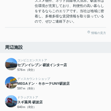
ススメ物件、ネット回線導入済み。砺波市は
住環境が充実しており、利便性の高い暮らし
をするならこのエリアです。当社は地域に密
着し、多種多様な賃貸情報を取り扱っている
ので、ぜひご連絡下さい。
情報の見方
周辺施設
コンビニエンスストア
セブンイレブン 砺波インター店
576ｍ（8分）
ディスカウントショップ
MEGAドン・キホーテUNY砺波店
597ｍ（8分）
ドラッグストア
スギ薬局 砺波店
640ｍ（8分）