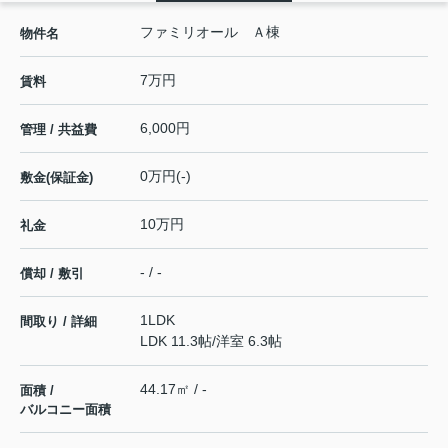
ファミリオール Ａ棟
物件名
7万円
賃料
6,000円
管理 / 共益費
0万円(-)
敷金(保証金)
10万円
礼金
- / -
償却 / 敷引
1LDK
間取り / 詳細
LDK 11.3帖
/
洋室 6.3帖
44.17㎡ / -
面積 /
バルコニー面積