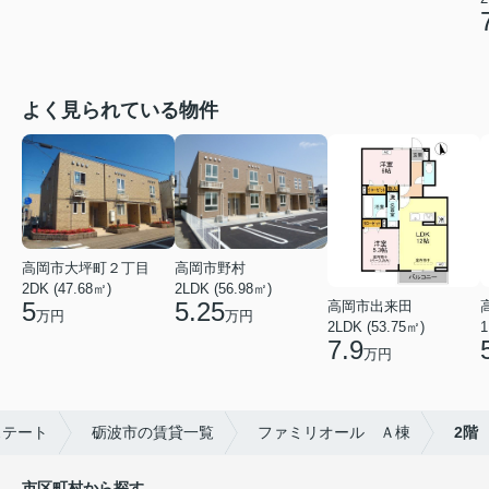
よく見られている物件
高岡市大坪町２丁目
高岡市野村
2DK (47.68㎡)
2LDK (56.98㎡)
5
5.25
高岡市出来田
万円
万円
2LDK (53.75㎡)
1
7.9
万円
ステート
砺波市の賃貸一覧
ファミリオール Ａ棟
2階
市区町村から探す