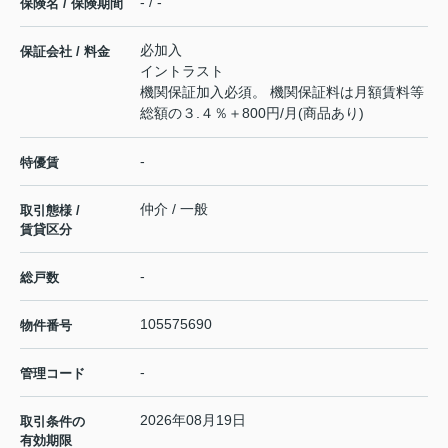
- / -
保険名 / 保険期間
必加入
保証会社 / 料金
イントラスト
機関保証加入必須。 機関保証料は月額賃料等
総額の３.４％＋800円/月(商品あり)
-
特優賃
仲介 / 一般
取引態様 /
賃貸区分
-
総戸数
105575690
物件番号
-
管理コード
2026年08月19日
取引条件の
有効期限