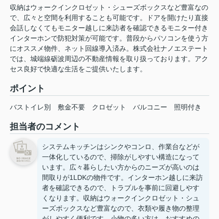
収納はウォークインクロゼット・シューズボックスなど豊富なの
で、広々と空間を利用することも可能です。ドアを開けたり直接
会話しなくてもモニター越しに来訪者を確認できるモニター付き
インターホンで防犯対策が可能です。普段からパソコンを使う方
にオススメ物件、ネット回線導入済み。株式会社ナノエステート
では、城端線砺波周辺の不動産情報を取り扱っております。アク
セス良好で快適な生活をご提供いたします。
ポイント
バストイレ別
敷金不要
クロゼット
バルコニー
照明付き
担当者のコメント
システムキッチンはシンクやコンロ、作業台などが
一体化しているので、掃除がしやすい構造になって
います。広々暮らしたい方からのニーズが高いのは
間取りが1LDKの物件です。インターホン越しに来訪
者を確認できるので、トラブルを事前に回避しやす
くなります。収納はウォークインクロゼット・シュ
ーズボックスなど豊富なので、衣類や履き物の整理
がしやすく便利です。小物の多い方は、おすすめの