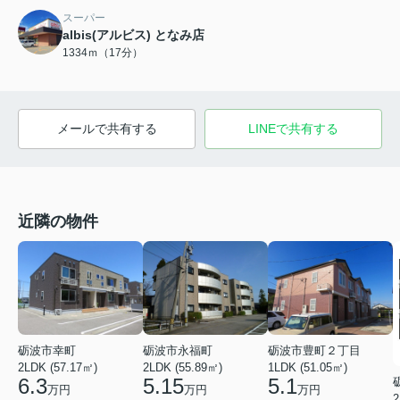
スーパー
albis(アルビス) となみ店
1334ｍ（17分）
メールで共有する
LINEで共有する
近隣の物件
砺波市幸町
砺波市永福町
砺波市豊町２丁目
2LDK (57.17㎡)
2LDK (55.89㎡)
1LDK (51.05㎡)
6.3
5.15
5.1
万円
万円
万円
2