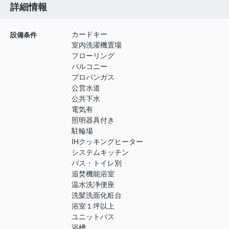
詳細情報
カードキー
設備条件
室内洗濯機置場
フローリング
バルコニー
プロパンガス
公営水道
公共下水
電気有
照明器具付き
駐輪場
IHクッキングヒーター
システムキッチン
バス・トイレ別
追焚機能浴室
温水洗浄便座
洗髪洗面化粧台
浴室１坪以上
ユニットバス
浴槽