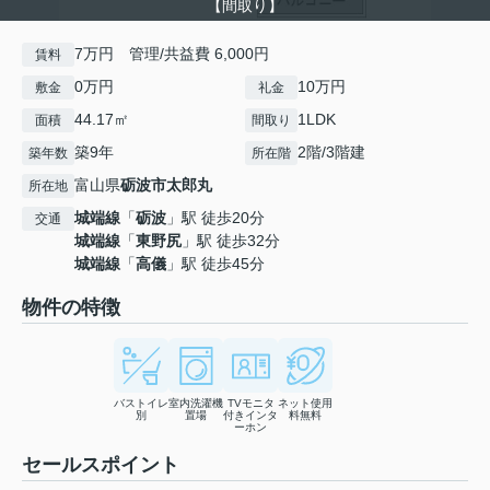
【間取り】
7万円 管理/共益費 6,000円
賃料
0万円
10万円
敷金
礼金
44.17㎡
1LDK
面積
間取り
築9年
2階/3階建
築年数
所在階
富山県
砺波市
太郎丸
所在地
城端線
「
砺波
」駅 徒歩20分
交通
城端線
「
東野尻
」駅 徒歩32分
城端線
「
高儀
」駅 徒歩45分
物件の特徴
バストイレ
室内洗濯機
TVモニタ
ネット使用
別
置場
付きインタ
料無料
ーホン
セールスポイント