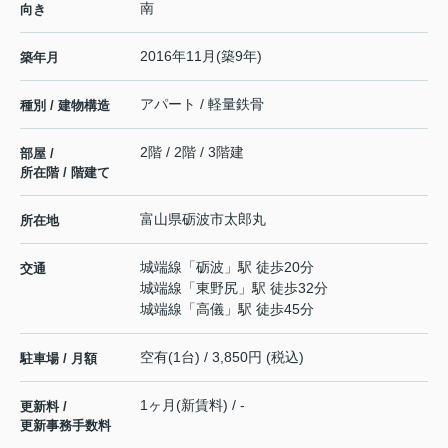
南
向き
2016年11月(築9年)
築年月
アパート / 軽量鉄骨
種別 / 建物構造
2階 / 2階 / 3階建
部屋 /
所在階 / 階建て
富山県
砺波市
太郎丸
所在地
城端線
「
砺波
」駅 徒歩20分
交通
城端線
「
東野尻
」駅 徒歩32分
城端線
「
高儀
」駅 徒歩45分
空有(1台) / 3,850円 (税込)
駐車場 / 月額
1ヶ月(新賃料) / -
更新料 /
更新事務手数料